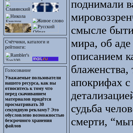
поднимали 
мировоззрен
смысле бытия
мира, об аде
Счётчики, каталоги и
рейтинги:
описанием к
блаженства, 
Голосование
Уважаемые пользователи
апокрифах с
нашего ресурса, как вы
относитесь к тому что
детализацие
перед скачиванием
материалов придётся
просматривать 30
судьба чело
секундную рекламу? Это
обусловлено возможностью
смерти, “мы
безсрочного хранения
файлов