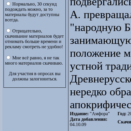
подвергалис
Нормально, 30 секунд
подождать можно, за то
А. превращал
материалы будут доступны
всегда.
"народную Б
Отрицательно,
скачивание материалов будет
занимающую
отнимать больше времени и
рекламу смотреть не удобно!
положение м
Мне всё равно, я не так
устной трад
много материалов скачиваю.
Для участия в опросах вы
Древнерусск
должны залогиниться.
нередко обр
апокрифичес
Издание:
"Амфора"
Год:
2
Дата добавления:
Скачи
04.10.09