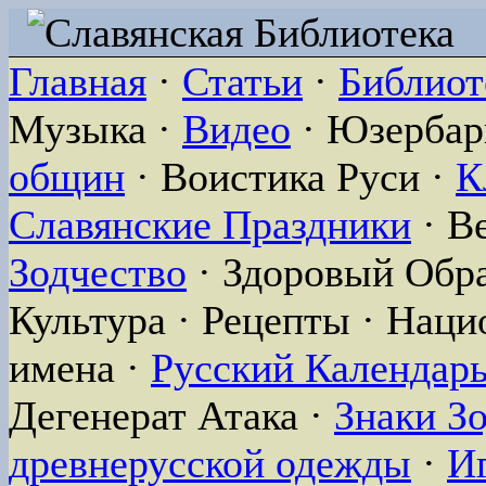
Главная
·
Статьи
·
Библиот
Музыка ·
Видео
· Юзербар
общин
· Воистика Руси ·
К
Славянские Праздники
· В
Зодчество
· Здоровый Обра
Культура · Рецепты · Нац
имена ·
Русский Календар
Дегенерат Атака ·
Знаки З
древнерусской одежды
·
И