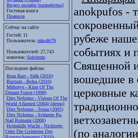
Видео онлайн [разработка]
anokpufos - 
Гостевая книга
Правила
сокровенный
Сейчас на сайте
рубеже наше
Гостей: 11
Пользователь:
nike4679
событиях и 
Пользователей: 27,743
новичок:
Solviento
Священной и
Последние файлы:
вошедшие в
Bran Barr - Sidh (2010)
Burzum - Belus (2010)
Mithotyn - King Of The
церковные 
Distant Forest (1998)
Dies Nefastus - Visions Of The
традиционно
World Aflamed (2004) [demo]
Dies Nefastus - Tropa (2005)
Dies Nefastus - Svitanne Pa-
ветхозаветн
Nad Ruinami (2008)
Heimdalls Wacht - Nichtorte:
(по аналогии
Oder Die Geistreise Des
Runenschamanen (2010)