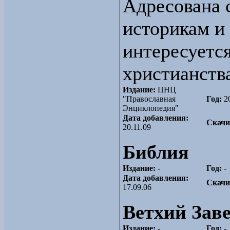
Адресована 
историкам и 
интересуетс
христианств
Издание:
ЦНЦ
"Православная
Год:
2
Энциклопедия"
Дата добавления:
Скачи
20.11.09
Библия
Издание:
-
Год:
-
Дата добавления:
Скачи
17.09.06
Ветхий Зав
Издание:
-
Год:
-