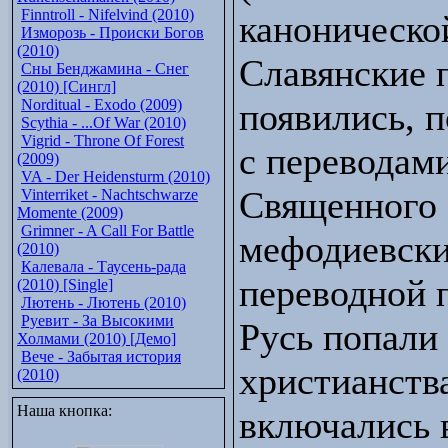
Finntroll - Nifelvind (2010)
каноническо
Изморозь - Происки Богов
(2010)
Славянские 
Сны Бенджамина - Снег
(2010) [Сингл]
Norditual - Exodo (2009)
появились, 
Scythia - ...Of War (2010)
Vigrid - Throne Of Forest
с переводами
(2009)
VA - Der Heidensturm (2010)
Священного 
Vinterriket - Nachtschwarze
Momente (2009)
Grimner - A Call For Battle
мефодиевски
(2010)
Калевала - Таусень-рада
переводной 
(2010) [Single]
Лютень - Лютень (2010)
Руевит - За Высокими
Русь попали
Холмами (2010) [Демо]
Вече - Забытая история
христианств
(2010)
Наша кнопка:
включались 