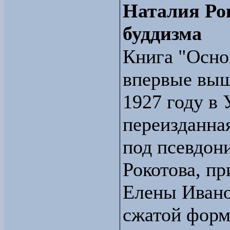
Наталия Ро
буддизма
Книга "Осно
впервые выш
1927 году в 
переизданная
под псевдон
Рокотова, п
Елены Ивано
сжатой форм