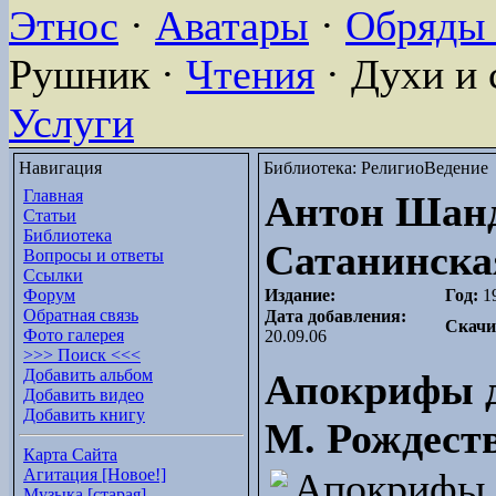
Этнос
·
Аватары
·
Обряды 
Рушник ·
Чтения
· Духи и 
Услуги
Навигация
Библиотека: РелигиоВедение
Главная
Антон Шанд
Статьи
Библиотека
Сатанинска
Вопросы и ответы
Ссылки
Форум
Издание:
Год:
1
Обратная связь
Дата добавления:
Скачи
Фото галерея
20.09.06
>>> Поиск <<<
Добавить альбом
Апокрифы др
Добавить видео
Добавить книгу
М. Рождест
Карта Сайта
Агитация [Новое!]
Апокрифы
Музыка [старая]