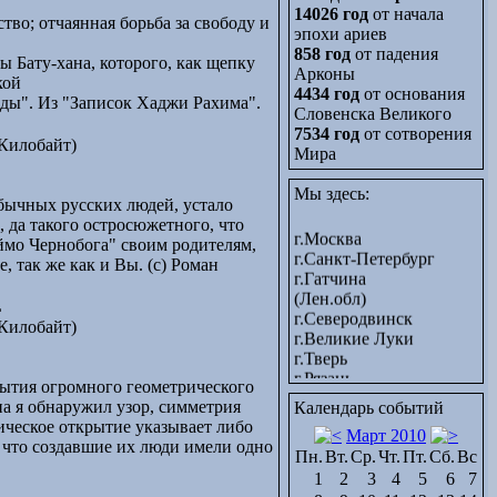
14026 год
от начала
ство; отчаянная борьба за свободу и
эпохи ариев
858 год
от падения
ы Бату-хана, которого, как щепку
Арконы
кой
4434 год
от основания
рды". Из "Записок Хаджи Рахима".
Словенска Великого
7534 год
от сотворения
Килобайт)
Мира
- Россия -
Мы здесь:
бычных русских людей, устало
 да такого остросюжетного, что
г.Москва
еймо Чернобога" своим родителям,
г.Санкт-Петербург
, так же как и Вы. (с) Роман
г.Гатчина
(Лен.обл)
L
г.Северодвинск
Килобайт)
г.Великие Луки
г.Тверь
г.Рязань
рытия огромного геометрического
г.Калуга
на я обнаружил узор, симметрия
г.Тула
Календарь событий
ическое открытие указывает либо
г.Брянск
Март 2010
, что создавшие их люди имели одно
г.Орёл
Пн.
Вт.
Ср.
Чт.
Пт.
Сб.
Вс
г.Белгород
1
2
3
4
5
6
7
г.Старый Оскол