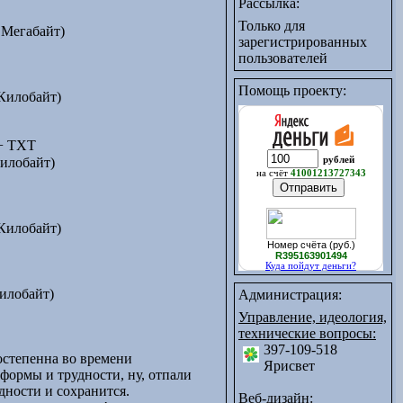
Рассылка:
Только для
 Мегабайт)
зарегистрированных
пользователей
Помощь проекту:
Килобайт)
+ TXT
илобайт)
рублей
на счёт
41001213727343
Килобайт)
Номер счёта (руб.)
R395163901494
Куда пойдут деньги?
илобайт)
Администрация:
Управление, идеология,
технические вопросы:
397-109-518
остепенна во времени
Ярисвет
еформы и трудности, ну, отпали
дности и сохранится.
Веб-дизайн: