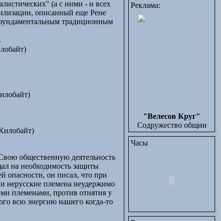
алистических" (а с ними - и всех
Реклама:
вилизации, описанный еще Рене
 к фундаментальным традиционным
L
лобайт)
илобайт)
"Велесов Круг"
Содружество общин
Килобайт)
Часы
 Свою общественную деятельность
ащал на необходимость защиты
й опасности, он писал, что при
ы и нерусские племена неудержимо
ми племенами, против отнятия у
того всю энергию нашего когда-то