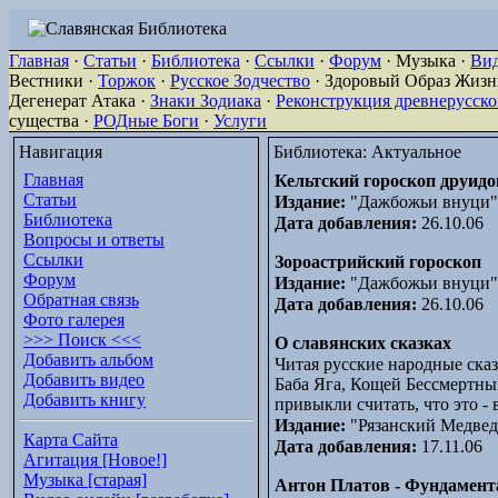
Главная
·
Статьи
·
Библиотека
·
Ссылки
·
Форум
· Музыка ·
Ви
Вестники ·
Торжок
·
Русское Зодчество
· Здоровый Образ Жизни
Дегенерат Атака ·
Знаки Зодиака
·
Реконструкция древнерусск
существа ·
РОДные Боги
·
Услуги
Навигация
Библиотека: Актуальное
Главная
Кельтский гороскоп друидо
Статьи
Издание:
"Дажбожьи внуци"
Библиотека
Дата добавления:
26.10.06
Вопросы и ответы
Ссылки
Зороастрийский гороскоп
Форум
Издание:
"Дажбожьи внуци"
Обратная связь
Дата добавления:
26.10.06
Фото галерея
>>> Поиск <<<
О cлавянских сказках
Добавить альбом
Читая русские народные сказ
Добавить видео
Баба Яга, Кощей Бессмертны
Добавить книгу
привыкли считать, что это 
Издание:
"Рязанский Медвед
Карта Сайта
Дата добавления:
17.11.06
Агитация [Новое!]
Музыка [старая]
Антон Платов - Фундамент