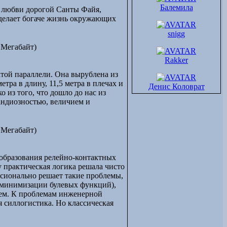
г.Красноярск
Балемила
й любви дорогой Санты Файя,
г.Набережные
м делает богаче жизнь окружающих
Челны
г.Нижнекамск
snigg
г.Тольятти
 Мегабайт)
г.Сарапул
Rakker
г.Саров
г.Мурманск
атой параллели. Она вырублена из
г.Североморск
тра в длину, 11,5 метра в плечах и
Денис Коловрат
(Мурманская обл.)
 из того, что дошло до нас из
г.Петрозаводск
рандиозностью, величием и
г.Новокузнецк
г.Петропавловск-
Камачатский
 Мегабайт)
г.Екатеринбург
г.Каменск-
Уральский
еобразования релейно-контактных
г.Нижний
у практическая логика решала чисто
Новгород
ссионально решает такие проблемы,
г.Дзержинск
 минимизации булевых функций),
г.Тюмень
хем. К проблемам инженерной
г.Мегион
я силлогистика. Но классическая
г.Нефтеюганск
г.Омск
г.Томск