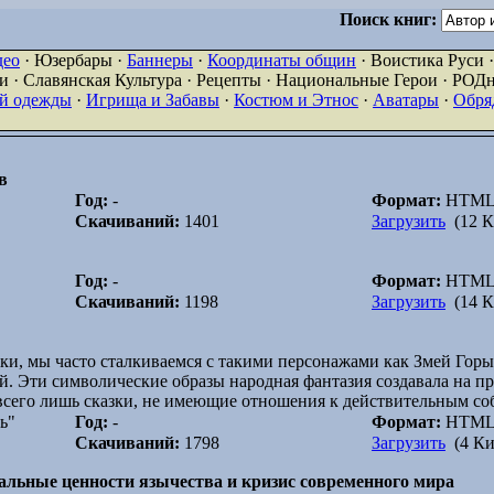
Поиск книг:
део
· Юзербары ·
Баннеры
·
Координаты общин
· Воистика Руси 
 · Славянская Культура · Рецепты · Национальные Герои · РОД
ой одежды
·
Игрища и Забавы
·
Костюм и Этнос
·
Аватары
·
Обря
в
Год:
-
Формат:
HTM
Скачиваний:
1401
Загрузить
(12 К
Год:
-
Формат:
HTM
Скачиваний:
1198
Загрузить
(14 К
ки, мы часто сталкиваемся с такими персонажами как Змей Горы
й. Эти символические образы народная фантазия создавала на 
- всего лишь сказки, не имеющие отношения к действительным со
ь"
Год:
-
Формат:
HTM
Скачиваний:
1798
Загрузить
(4 Ки
альные ценности язычества и кризис современного мира