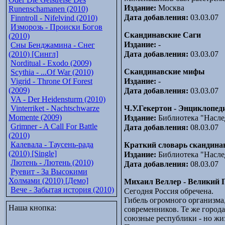
Издание:
Москва
Runenschamanen (2010)
Дата добавления:
03.03.07
Finntroll - Nifelvind (2010)
Изморозь - Происки Богов
Скандинавские Саги
(2010)
Издание:
-
Сны Бенджамина - Снег
(2010) [Сингл]
Дата добавления:
03.03.07
Norditual - Exodo (2009)
Скандинавские мифы
Scythia - ...Of War (2010)
Vigrid - Throne Of Forest
Издание:
-
(2009)
Дата добавления:
03.03.07
VA - Der Heidensturm (2010)
Vinterriket - Nachtschwarze
Ч.У.Гекертон - Энциклопед
Momente (2009)
Издание:
Библиотека "Насле
Grimner - A Call For Battle
Дата добавления:
08.03.07
(2010)
Калевала - Таусень-рада
Краткий словарь скандина
(2010) [Single]
Издание:
Библиотека "Насле
Лютень - Лютень (2010)
Дата добавления:
08.03.07
Руевит - За Высокими
Холмами (2010) [Демо]
Михаил Веллер - Великий 
Вече - Забытая история (2010)
Сегодня Россия обречена.
Гибель огромного организма
Наша кнопка:
современников. Те же города
союзные республики - но жиз