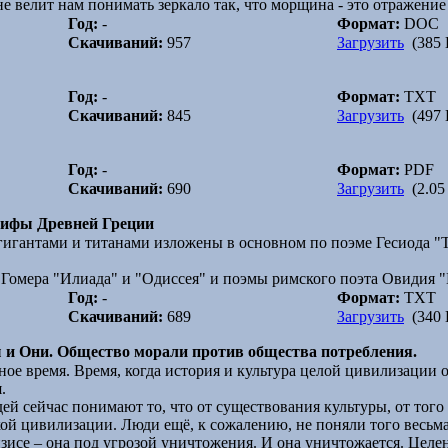
е велит нам понимать зеркало так, что морщина - это отражение
Год:
-
Формат:
DOC
Скачиваний:
957
Загрузить
(385 
Год:
-
Формат:
TXT
Скачиваний:
845
Загрузить
(497 
Год:
-
Формат:
PDF
Скачиваний:
690
Загрузить
(2.05
мифы Древней Греции
 гигантами и титанами изложены в основном по поэме Гесиода "
 Гомера "Илиада" и "Одиссея" и поэмы римского поэта Овидия 
Год:
-
Формат:
TXT
Скачиваний:
689
Загрузить
(340 
 и Они. Общество морали против общества потребления.
ое время. Время, когда история и культура целой цивилизации о
.
й сейчас понимают то, что от существования культуры, от того 
ой цивилизации. Люди ещё, к сожалению, не поняли того весьма
изисе – она под угрозой уничтожения. И она уничтожается. Целе