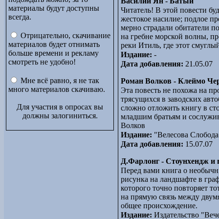
Василий Ян - Батый
материалы будут доступны
Читатель! В этой повести буд
всегда.
жестокое насилие; подлое пре
мерно страдали обитатели по
Отрицательно, скачивание
на гребне морской волны, пр
материалов будет отнимать
реки Итиль, где этот смугл
больше времени и рекламу
Издание:
-
смотреть не удобно!
Дата добавления:
21.05.07
Мне всё равно, я не так
Роман Волков - Клеймо Че
много материалов скачиваю.
Эта повесть не похожа на п
трясущихся в заводских авто
Для участия в опросах вы
сложно отложить книгу в сто
должны залогиниться.
младшим братьям и сослуживц
Волков
Издание:
"Велесова Слобода
Дата добавления:
15.07.07
Д.Фарлонг - Стоунхендж и
Перед вами книга о необычны
рисунка на ландшафте в гра
которого точно повторяет то
на прямую связь между двумя
общее происхождение.
Издание:
Издательство "Веч