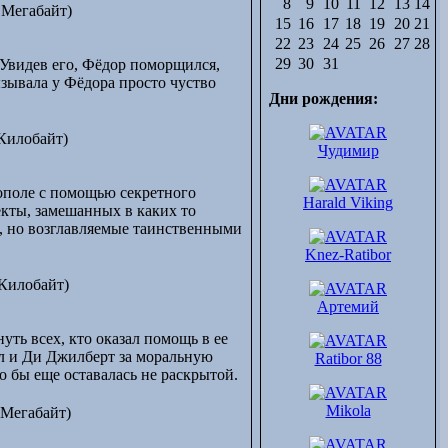
8
9
10
11
12
13
14
(Белгородская
 Мегабайт)
15
16
17
18
19
20
21
обл.)
22
23
24
25
26
27
28
г.Нижний Тагил
г.Великий
29
30
31
 Увидев его, Фёдор поморщился,
Новгород
ызывала у Фёдора просто чуство
Дни рождения:
г.Ярославль
г.Рыбинск
(Ярославская обл.)
Килобайт)
Чудимир
г.Ростов Великий
(Ярославская обл.)
г.Александров
ополе с помощью секретного
Harald Viking
г.Иваново
кты, замешанных в каких то
г.Саратов
 но возглавляемые таинственными
г.Энгельс
Knez-Ratibor
г.Воронеж
г.Уфа
Килобайт)
Салават
Артемий
(Уфимская обл.)
г.Белебей
ть всех, кто оказал помощь в ее
(Уфимская обл.)
л и Ди Джилберт за моральную
Ratibor 88
г.Якутск
 бы еще оставалась не раскрытой.
г.Казань
г.Самара
Mikola
 Мегабайт)
г.Калининград
г.Киров (Вятка)