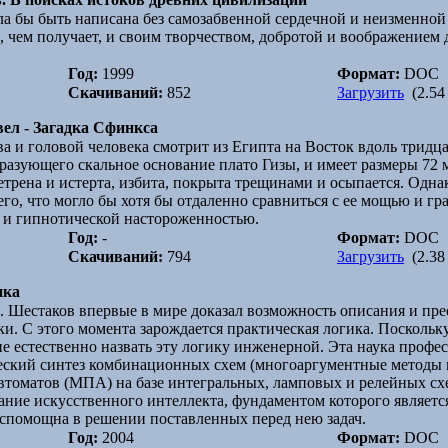
ла бы быть написана без самозабвенной сердечной и неизменно
е, чем получает, и своим творчеством, добротой и воображение
Год:
1999
Формат:
DOC
Скачиваний:
852
Загрузить
(2.54
ел - Загадка Сфинкса
ьва и головой человека смотрит из Египта на Восток вдоль тридц
разующего скальное основание плато Гизы, и имеет размеры 72 ме
етрена и истерта, избита, покрыта трещинами и осыпается. Однако
его, что могло бы хотя бы отдаленно сравниться с ее мощью и г
й и гипнотической настороженностью.
Год:
-
Формат:
DOC
Скачиваний:
794
Загрузить
(2.38
ика
И. Шестаков впервые в мире доказал возможность описания и пр
и. C этого момента зарождается практическая логика. Поскольк
е естественно назвать эту логику инженерной. Эта наука профе
ческий синтез комбинационных схем (многоаргументные методы
втоматов (МПА) на базе интегральных, ламповых и релейных с
ание искусственного интеллекта, фундаментом которого являетс
спомощна в решении поставленных перед нею задач.
Год:
2004
Формат:
DOC