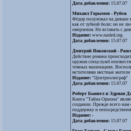
Дата добавления:
15.07.07
Михаил Горымов - Рубеж
Фёдор полулежал на диване и
как от зубной боли: он не л
омерзения. Но вставать с див
Издание:
www.nasled.org
Дата добавления:
15.07.07
Дмитрий Янковский - Рапс
Действие романа происходит
оружия спецслужб неизвестн
темных махинациях. Воспол
мстителями местные жители 
Издание:
"Центрполиграф"
Дата добавления:
15.07.07
Роберт Бьювел и Эдриан Д
Книга "Тайна Ориона" являет
создании. Прежде всего нам
поддержку и непосредственн
Издание:
-
Дата добавления:
15.07.07
Грэм Хэнкон - Следы Богов