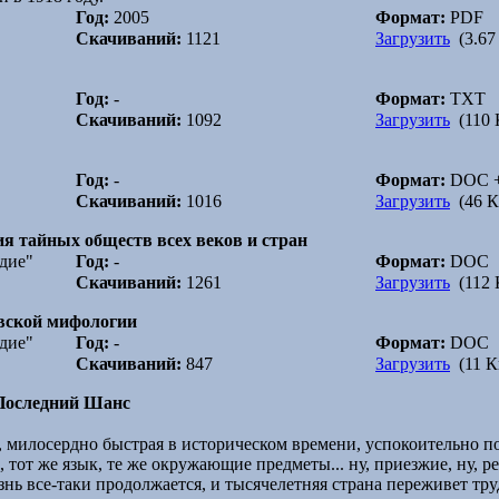
Год:
2005
Формат:
PDF
Скачиваний:
1121
Загрузить
(3.67
Год:
-
Формат:
TXT
Скачиваний:
1092
Загрузить
(110 
Год:
-
Формат:
DOC 
Скачиваний:
1016
Загрузить
(46 К
ия тайных обществ всех веков и стран
дие"
Год:
-
Формат:
DOC
Скачиваний:
1261
Загрузить
(112 
вской мифологии
дие"
Год:
-
Формат:
DOC
Скачиваний:
847
Загрузить
(11 К
Последний Шанс
, милосердно быстрая в историческом времени, успокоительно п
, тот же язык, те же окружающие предметы... ну, приезжие, ну, р
нь все-таки продолжается, и тысячелетняя страна переживет тру