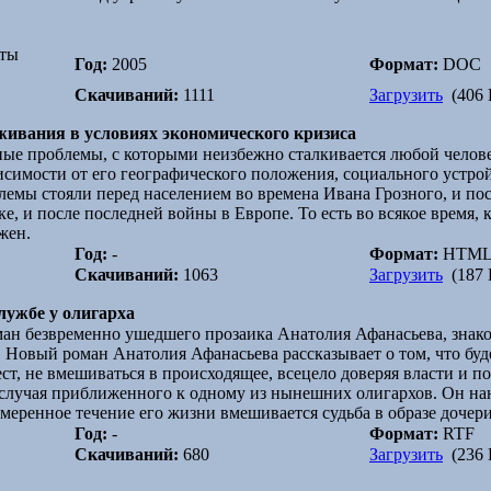
ты
Год:
2005
Формат:
DOC
Скачиваний:
1111
Загрузить
(406 
ивания в условиях экономического кризиса
ные проблемы, с которыми неизбежно сталкивается любой челове
исимости от его географического положения, социального устро
блемы стояли перед населением во времена Ивана Грозного, и по
, и после последней войны в Европе. То есть во всякое время, 
жен.
Год:
-
Формат:
HTM
Скачиваний:
1063
Загрузить
(187 
лужбе у олигарха
ан безвременно ушедшего прозаика Анатолия Афанасьева, знак
Новый роман Анатолия Афанасьева рассказывает о том, что буде
ест, не вмешиваться в происходящее, всецело доверяя власти и 
 случая приближенного к одному из нынешних олигархов. Он нан
азмеренное течение его жизни вмешивается судьба в образе доче
Год:
-
Формат:
RTF
Скачиваний:
680
Загрузить
(236 