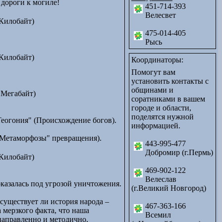
 дороги к могиле!
451-714-393
Велесвет
Килобайт)
475-014-405
Рысь
Килобайт)
Координаторы:
Помогут вам
установить контакты с
общинами и
 Мегабайт)
соратниками в вашем
городе и области,
поделятся нужной
Теогония" (Происхождение богов).
информацией.
"Метаморфозы" превращения).
443-995-477
Добромир (г.Пермь)
Килобайт)
469-902-122
Велеслав
казалась под угрозой уничтожения.
(г.Великий Новгород)
существует ли история народа –
467-363-166
 мерзкого факта, что наша
Всемил
направленно и методично,