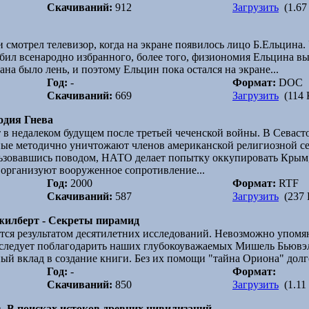
Скачиваний:
912
Загрузить
(1.67
 смотрел телевизор, когда на экране появилось лицо Б.Ельцина.
юбил всенародно избранного, более того, физиономия Ельцина в
ана было лень, и поэтому Ельцин пока остался на экране...
Год:
-
Формат:
DOC
Скачиваний:
669
Загрузить
(114 
одия Гнева
 в недалеком будущем после третьей чеченской войны. В Севаст
ые методично уничтожают членов американской религиозной се
ьзовавшись поводом, НАТО делает попытку оккупировать Крым,
организуют вооруженное сопротивление...
Год:
2000
Формат:
RTF
Скачиваний:
587
Загрузить
(237 
жилберт - Секреты пирамид
ся результатом десятилетних исследований. Невозможно упомяну
 следует поблагодарить наших глубокоуважаемых Мишель Бьювэ
ый вклад в создание книги. Без их помощи "тайна Ориона" долго
Год:
-
Формат:
Скачиваний:
850
Загрузить
(1.11
. В поисках истоков древних цивилизаций