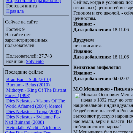
Видео онлайн [разработка]
Сейчас, когда в условиях пос
Гостевая книга
остальных) ценностей все я
Правила
Геноном и его школой, - се
ценностям.
Сейчас на сайте
Издание:
-
Гостей: 9
Дата добавления:
18.11.06
На сайте нет
зарегистрированных
Друдуизм
пользователей
нет описания.
Издание:
-
Пользователей: 27,743
Дата добавления:
18.11.06
новичок:
Solviento
Кельтская мифология
Последние файлы:
Издание:
-
Дата добавления:
04.02.07
Bran Barr - Sidh (2010)
Burzum - Belus (2010)
М.О.Меньшиков - Письма к
Mithotyn - King Of The Distant
Михаил Осипович Меньши
Forest (1998)
начал в 1892 году, до э
Dies Nefastus - Visions Of The
национальной индивидуально
World Aflamed (2004) [demo]
бездействии властей в Росс
Dies Nefastus - Tropa (2005)
вытесняют русскую народнос
Dies Nefastus - Svitanne Pa-
нас земли, веры и власти. Н
Nad Ruinami (2008)
победоносного народа".
Heimdalls Wacht - Nichtorte:
М.Меньшиков был расстрелян
Oder Die Geistreise Des