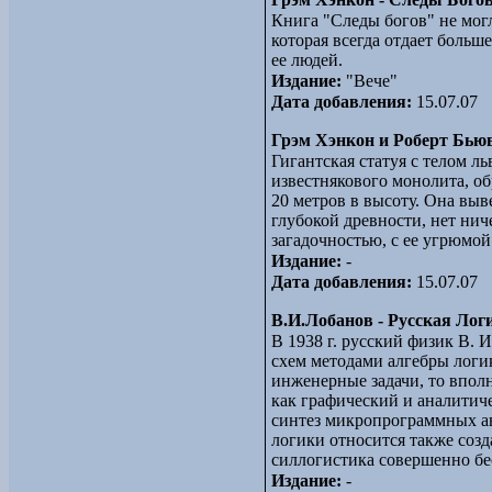
Книга "Следы богов" не мог
которая всегда отдает больш
ее людей.
Издание:
"Вече"
Дата добавления:
15.07.07
Грэм Хэнкон и Роберт Бьюв
Гигантская статуя с телом л
известнякового монолита, об
20 метров в высоту. Она выв
глубокой древности, нет нич
загадочностью, с ее угрюмо
Издание:
-
Дата добавления:
15.07.07
В.И.Лобанов - Русская Лог
В 1938 г. русский физик В. 
схем методами алгебры логик
инженерные задачи, то вполн
как графический и аналити
синтез микропрограммных а
логики относится также созд
силлогистика совершенно бе
Издание:
-