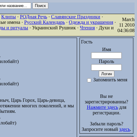
·
Клипы
·
РОДная Речь
·
Славянские Праздники
·
March
ные имена ·
Русский Календарь
·
Одежда и украшения
·
11 2010
ды и ритуалы
· Украинский Рушник ·
Чтения
· Духи и
04:36:08
Гость
Имя
L
илобайт)
Пароль
L
Запомнить меня
илобайт)
Вы не
ныч, Царь Горох, Царь-девица,
зарегистрированны?
протяжении многих поколений, и мы
Нажмите здесь
для
бытиям.
регистрации.
L
лобайт)
Забыли пароль?
Запросите новый
здесь
.