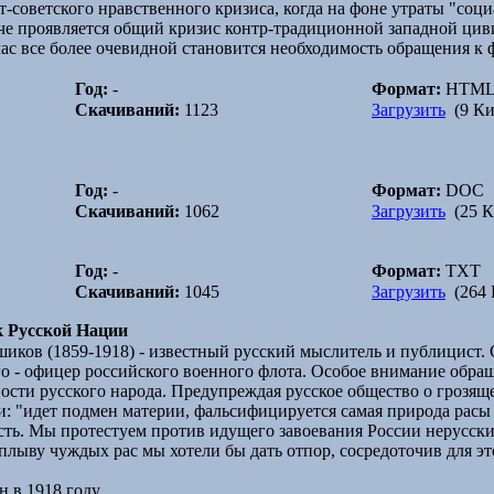
т-советского нравственного кризиса, когда на фоне утраты "соци
рче проявляется общий кризис контр-традиционной западной ци
йчас все более очевидной становится необходимость обращения
Год:
-
Формат:
HTM
Скачиваний:
1123
Загрузить
(9 Ки
Год:
-
Формат:
DOC
Скачиваний:
1062
Загрузить
(25 К
Год:
-
Формат:
TXT
Скачиваний:
1045
Загрузить
(264 
 Русской Нации
ков (1859-1918) - известный русский мыслитель и публицист.
того - офицер российского военного флота. Особое внимание обр
сти русского народа. Предупреждая русское общество о грозяще
ии: "идет подмен материи, фальсифицируется самая природа рас
ть. Мы протестуем против идущего завоевания России нерусски
аплыву чуждых рас мы хотели бы дать отпор, сосредоточив для э
 в 1918 году.