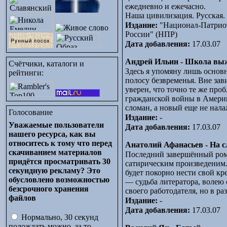
ежедневно и ежечасно.
Наша цивилизация. Русская.
Издание:
"Национал-Патрио
России" (НПР)
Дата добавления:
17.03.07
Андрей Ильин - Школа выж
Счётчики, каталоги и
Здесь я упомяну лишь основ
рейтинги:
полосу безвременья. Вне зав
уверен, что точно те же про
гражданской войны в Америке
сломан, а новый еще не нала
Голосование
Издание:
-
Уважаемые пользователи
Дата добавления:
17.03.07
нашего ресурса, как вы
относитесь к тому что перед
Анатолий Афанасьев - На с
скачиванием материалов
Последний завершённый ром
придётся просматривать 30
сатирическим произведеним. 
секундную рекламу? Это
будет покорно нести свой кр
обусловлено возможностью
— судьба литератора, волею
безсрочного хранения
своего работодателя, но в р
файлов
Издание:
-
Дата добавления:
17.03.07
Нормально, 30 секунд
подождать можно, за то