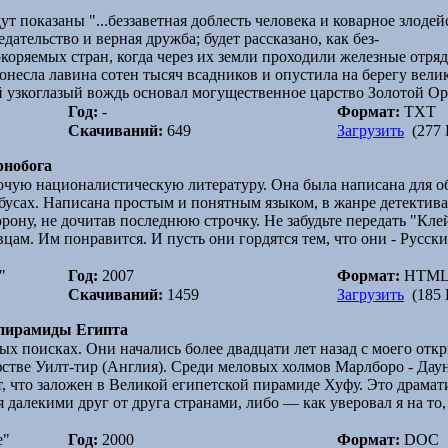
ут показаны "...беззаветная доблесть человека и коварное злодей
дательство и верная дружба; будет рассказано, как без-
коряемых стран, когда через их земли проходили железные отряд
онесла лавина сотен тысяч всадников и опустила на берегу вели
ый узкоглазый вождь основал могущественное царство Золотой О
Год:
-
Формат:
TXT
Скачиваний:
649
Загрузить
(277 
рнобога
рочую националистическую литературу. Она была написана для о
бусах. Написана простым и понятным языком, в жанре детектива,
рону, не дочитав последнюю строчку. Не забудьте передать "Кл
ам. Им понравится. И пусть они гордятся тем, что они - Русские
"
Год:
2007
Формат:
HTM
Скачиваний:
1459
Загрузить
(185 
 пирамиды Египта
х поисках. Они начались более двадцати лет назад с моего отк
фстве Уилт-тир (Англия). Среди меловых холмов Марлборо - Дау
т, что заложен в Великой египетской пирамиде Хуфу. Это драмат
 далекими друг от друга странами, либо — как уверовал я на то
е"
Год:
2000
Формат:
DOC