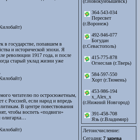
(г.Новокуйбышевск)
364-543-034
Пересвет
(г.Воронеж)
Килобайт)
492-946-077
Богудан
к в государстве, попавшем в
(г.Севастополь)
йства и исторической эпохи. Я
сле революции 1917 года, и после
415-775-878
когда старый уклад жизни уже
Огнеслав (г.Тверь)
L
584-597-550
Килобайт)
Хорт (г.Тюмень)
453-986-194
омого читателю по остросюжетным,
x_Alex_x
т с Россией, если народ и впредь
(г.Нижний Новгород)
политикам. В центре повествования
ят, чтобы воспеть «подвиги»
391-458-708
ри олигарха…
Язь (г.Владимир)
Килобайт)
Летоисчисление:
Сегодня:
7 зарева