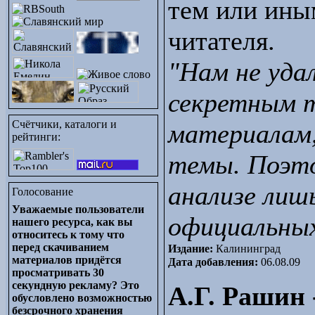
тем или ины
читателя.
"Нам не уда
секретным т
Счётчики, каталоги и
материалам
рейтинги:
темы. Поэто
анализе лиш
Голосование
Уважаемые пользователи
официальных
нашего ресурса, как вы
относитесь к тому что
перед скачиванием
Издание:
Калининград
материалов придётся
Дата добавления:
06.08.09
просматривать 30
секундную рекламу? Это
А.Г. Рашин 
обусловлено возможностью
безсрочного хранения