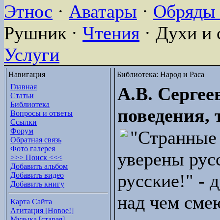
Этнос
·
Аватары
·
Обряды 
Рушник ·
Чтения
· Духи и 
Услуги
Навигация
Библиотека: Народ и Раса
Главная
А.В. Сергее
Статьи
Библиотека
поведения, 
Вопросы и ответы
Ссылки
Форум
"Странные 
Обратная связь
Фото галерея
уверены рус
>>> Поиск <<<
Добавить альбом
русские!" - 
Добавить видео
Добавить книгу
над чем сме
Карта Сайта
Агитация [Новое!]
Музыка [старая]