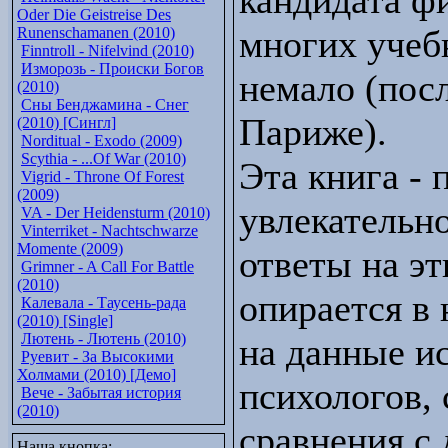
кандидата ф
Oder Die Geistreise Des
многих учеб
Runenschamanen (2010)
Finntroll - Nifelvind (2010)
Изморозь - Происки Богов
немало (посл
(2010)
Сны Бенджамина - Снег
Париже).
(2010) [Сингл]
Norditual - Exodo (2009)
Scythia - ...Of War (2010)
Эта книга - 
Vigrid - Throne Of Forest
(2009)
увлекательн
VA - Der Heidensturm (2010)
Vinterriket - Nachtschwarze
Momente (2009)
ответы на эт
Grimner - A Call For Battle
(2010)
опирается в 
Калевала - Таусень-рада
(2010) [Single]
Лютень - Лютень (2010)
на данные ис
Руевит - За Высокими
Холмами (2010) [Демо]
психологов, 
Вече - Забытая история
(2010)
сравнения с 
Наша кнопка: