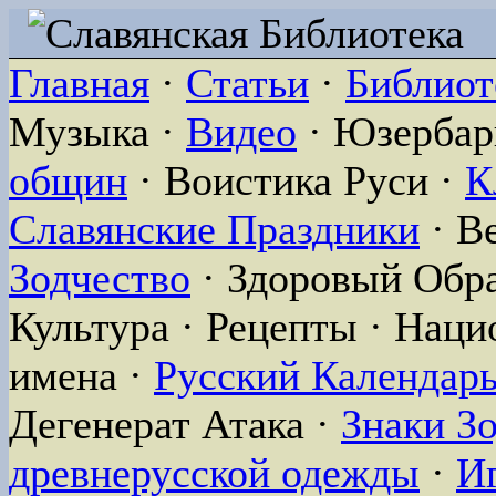
Главная
·
Статьи
·
Библиот
Музыка ·
Видео
· Юзербар
общин
· Воистика Руси ·
К
Славянские Праздники
· В
Зодчество
· Здоровый Обра
Культура · Рецепты · Нац
имена ·
Русский Календар
Дегенерат Атака ·
Знаки З
древнерусской одежды
·
И