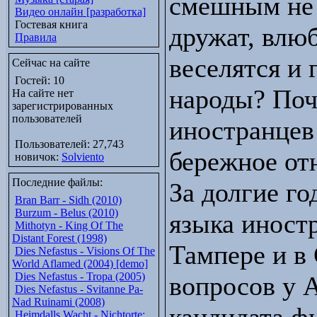
смешным не 
Видео онлайн [разработка]
Гостевая книга
дружат, влюб
Правила
веселятся и 
Сейчас на сайте
Гостей: 10
народы? Поч
На сайте нет
зарегистрированных
пользователей
иностранцев
Пользователей: 27,743
бережное от
новичок:
Solviento
Последние файлы:
За долгие го
Bran Barr - Sidh (2010)
Burzum - Belus (2010)
языка иност
Mithotyn - King Of The
Distant Forest (1998)
Тампере и в
Dies Nefastus - Visions Of The
World Aflamed (2004) [demo]
Dies Nefastus - Tropa (2005)
вопросов у 
Dies Nefastus - Svitanne Pa-
Nad Ruinami (2008)
Heimdalls Wacht - Nichtorte: