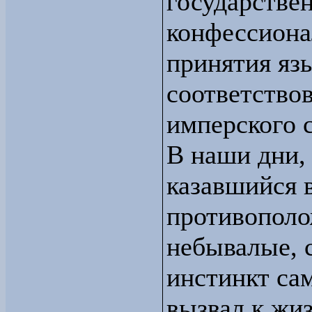
государстве
конфессиона
принятия язы
соответство
имперского 
В наши дни, 
казавшийся 
противополо
небывалые, 
инстинкт са
вызвал к жи