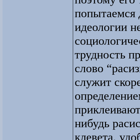
попытаемся 
идеологии н
социологиче
трудность пр
слово “расиз
служит скор
определением
приклеивают 
нибудь расис
клевета, удо