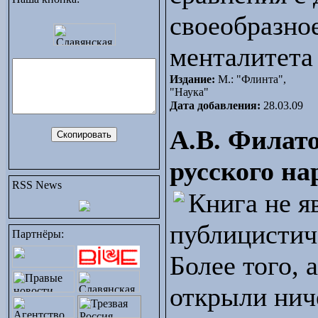
своеобразно
менталитета
Издание:
М.: "Флинта",
"Наука"
Дата добавления:
28.03.09
А.В. Филато
русского на
RSS News
Книга не я
публицистиче
Партнёры:
Более того, 
открыли ниче