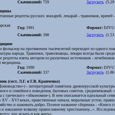
Скачиваний:
759
Загрузить
(5.29
дицины
танные рецепты русских знахарей, лекарай - травников, врачей 
орская
Год:
1991
Формат:
DJVU
Скачиваний:
398
Загрузить
(1.53
едицине
и фольклор на протяжении тысячелетий переходит из одного поко
ьтуры народа. Травники, травознавцы, лекари всегда были сред
 рецепты взяты автором из различных источников - лечебников
й медицины.
Год:
1990
Формат:
DJVU
Скачиваний:
337
Загрузить
(1.86
ик (сост. Л.Г. и Г.В. Кравченко)
Домоводство») - литературный памятник древнерусской культуры
ного и семейного поведения, бытовых советов, средневековый 
ка с греческого «эйкономия»). В нем описывается идеальный се
в XV - XVI веках, нравственные начала, моральные устои, прави
яйство и наживать добро. Полное название сборника - «Книга г
 и наказание всякому православному христианину...». Исследов
сего, что делать и как жить».