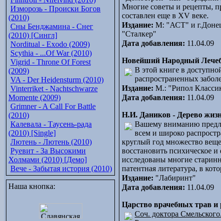
Многие советы и рецепты, пр
Изморозь - Происки Богов
составлен еще в XV веке.
(2010)
Издание:
М: "АСТ" и г.Доне
Сны Бенджамина - Снег
"Сталкер"
(2010) [Сингл]
Дата добавления:
11.04.09
Norditual - Exodo (2009)
Scythia - ...Of War (2010)
Новейший Народный Лече
Vigrid - Throne Of Forest
В этой книге в доступн
(2009)
распространенных забол
VA - Der Heidensturm (2010)
Издание:
М.: "Рипол Класси
Vinterriket - Nachtschwarze
Momente (2009)
Дата добавления:
11.04.09
Grimner - A Call For Battle
Н.И. Даников - Дерево жизн
(2010)
Калевала - Таусень-рада
Вашему вниманию предла
(2010) [Single]
всем и широко распростр
Лютень - Лютень (2010)
круглый год множество веще
Руевит - За Высокими
восстановить психическое и
Холмами (2010) [Демо]
исследованы многие старинн
Вече - Забытая история (2010)
патентная литература, в кот
Издание:
"Лабиринт"
Наша кнопка:
Дата добавления:
11.04.09
Царство врачебных трав и 
Соч. доктора Смельского