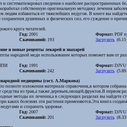
ал и систематизировал сведения о наиболее распространенных бо
 разработал собственную оригинальную методику лечения заболев
м людям избавиться от тяжелейших недугов. В книге вы найдете
е сохранения душевных и физических сил, его суждение о причи
окого круга читателей.
Год:
2001
Формат:
PDF и
Скачиваний:
193
Загрузить
(6.15
вние и новые рецепты лекарей и знахарей
епты народной меди использование которых поможет вам от раз
 МПИ
Год:
1991
Формат:
DJVU
Скачиваний:
242
Загрузить
(5.89
народной медицины (сост. А.Маркова)
по полноте изложения материала справочник,в котором собран
средства из трав,а также деревьев,овощей,фруктов.В первом р
одные методы их лечения,а в следующих разделах вы найдете ст
при каких болезнях эти растения применяются.Эта книга создана
недугами и сохранить здоровье.
Год:
2007
Формат:
DJVU
Скачиваний:
201
Загрузить
(8.33