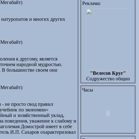
 Мегабайт)
Реклама:
- натуропатов и многих других
 Мегабайт)
ления к другому, является
оточием народной мудростью.
. В большинстве своем они
"Велесов Круг"
Содружество общин
 Мегабайт)
Часы
 - не просто свод правил
«учебник по экономии»
мейный и хозяйственный уклад,
ла поведения, уважение к слабому и
лаголемая Домострой имеет в себе
атель И.П. Сахаров охарактеризовал