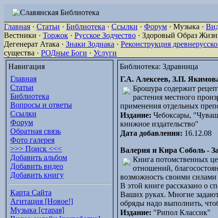
Главная
·
Статьи
·
Библиотека
·
Ссылки
·
Форум
· Музыка ·
Ви
Вестники ·
Торжок
·
Русское Зодчество
· Здоровый Образ Жизни
Дегенерат Атака ·
Знаки Зодиака
·
Реконструкция древнерусск
существа ·
РОДные Боги
·
Услуги
Навигация
Библиотека: Здравница
Главная
Г.А. Алексеев, З.П. Якимо
Статьи
Брошура содержит рецеп
Библиотека
растения местного произ
Вопросы и ответы
применения отдельных препо
Ссылки
Издание:
Чебоксары, "Чуваш
Форум
книжное издательство"
Обратная связь
Дата добавления:
16.12.08
Фото галерея
>>> Поиск <<<
Валерия и Кира Соболь - 
Добавить альбом
Книга потомственных це
Добавить видео
отношений, благосостояни
Добавить книгу
возможность своими силами 
В этой книге рассказано о с
Карта Сайта
Ваших руках. Многие задают 
Агитация [Новое!]
обряды надо выполнить, что
Музыка [старая]
Издание:
"Рипол Классик"