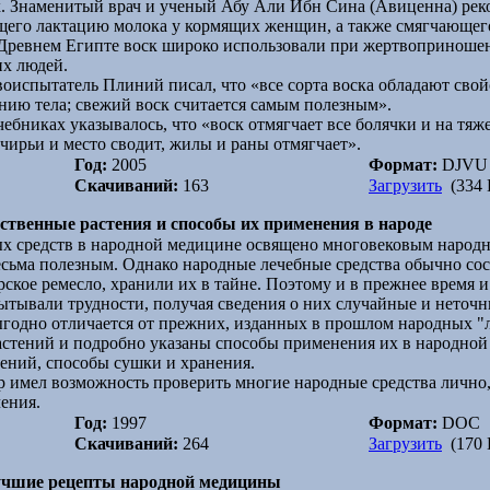
 Знаменитый врач и ученый Абу Али Ибн Сина (Авиценна) реко
щего лактацию молока у кормящих женщин, а также смягчающег
Древнем Египте воск широко использовали при жертвоприношен
их людей.
испытатель Плиний писал, что «все сорта воска обладают свойс
нию тела; свежий воск считается самым полезным».
бниках указывалось, что «воск отмягчает все болячки и на тяже
ирьи и место сводит, жилы и раны отмягчает».
Год:
2005
Формат:
DJVU
Скачиваний:
163
Загрузить
(334 
рственные растения и способы их применения в народе
х средств в народной медицине освящено многовековым народн
сьма полезным. Однако народные лечебные средства обычно соср
арское ремесло, хранили их в тайне. Поэтому и в прежнее время 
ытывали трудности, получая сведения о них случайные и неточн
ыгодно отличается от прежних, изданных в прошлом народных "ле
астений и подробно указаны способы применения их в народной 
тений, способы сушки и хранения.
ор имел возможность проверить многие народные средства лично
чения.
Год:
1997
Формат:
DOC
Скачиваний:
264
Загрузить
(170 
Лучшие рецепты народной медицины