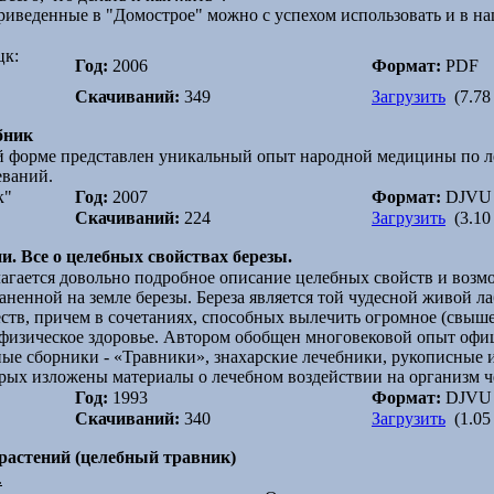
иведенные в "Домострое" можно с успехом использовать и в наш
цк:
Год:
2006
Формат:
PDF
Скачиваний:
349
Загрузить
(7.78
бник
ой форме представлен уникальный опыт народной медицины по 
еваний.
к"
Год:
2007
Формат:
DJVU
Скачиваний:
224
Загрузить
(3.10
и. Все о целебных свойствах березы.
гается довольно подробное описание целебных свойств и возм
аненной на земле березы. Береза является той чудесной живой ла
ств, причем в сочетаниях, способных вылечить огромное (свыше 
 физическое здоровье. Автором обобщен многовековой опыт оф
ые сборники - «Травники», знахарские лечебники, рукописные и
орых изложены материалы о лечебном воздействии на организм ч
Год:
1993
Формат:
DJVU
Скачиваний:
340
Загрузить
(1.05
растений (целебный травник)
.