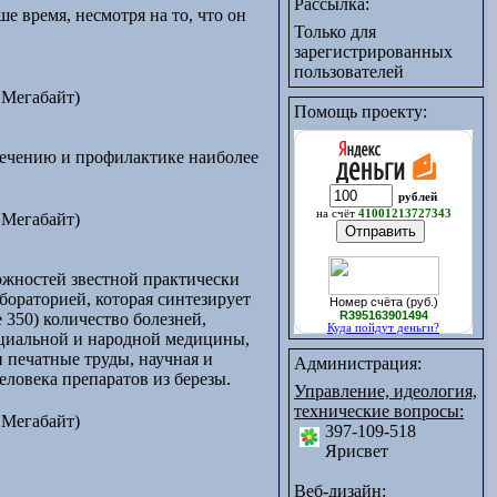
Рассылка:
е время, несмотря на то, что он
Только для
зарегистрированных
пользователей
 Мегабайт)
Помощь проекту:
лечению и профилактике наиболее
рублей
на счёт
41001213727343
 Мегабайт)
ожностей звестной практически
бораторией, которая синтезирует
Номер счёта (руб.)
R395163901494
350) количество болезней,
Куда пойдут деньги?
ициальной и народной медицины,
 печатные труды, научная и
Администрация:
еловека препаратов из березы.
Управление, идеология,
технические вопросы:
 Мегабайт)
397-109-518
Ярисвет
Веб-дизайн: