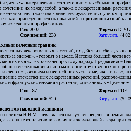
 и ученых-апитерапевтов в соответствии с лечебными и профи
в сочетании их между собой, а также с лекарственными растения
именению пчелиного яда в виде пчелоужалений, с учетом прин
ге также приведен перечень показаний и противопоказаний к а
ах их лечения и профилактики.
Год:
2007
Формат:
DJVU
Скачиваний:
233
Загрузить
(4.02
Полный целебный травник.
ественных лекарственных растений, их действия, сбора, хранен
ирать ее знаючи», - говорят в народе. История большей части ве
 многих из них, мы обязаны простому народу. Предлагаемое Ва
робного исследования и систематизации отечетвенных лекарств
тавлено по указаниям известнейших ученых медиков и народны
писание отечественных лекарственных растений, расположенных
ких и французских названий растений, описанных в «Целебном 
Год:
1871
Формат:
PDF
Скачиваний:
520
Загрузить
(52.0
 рецептов народной медицины
го целителя Н.И.Мазнева включены лучшие рецепты и рекомен
, его защите от негативного влияния окружающей среды при п
 каждому народные методики и процедуры, вы сможете избежат