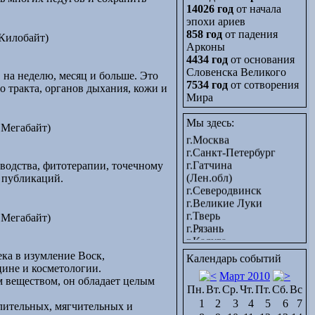
14026 год
от начала
эпохи ариев
858 год
от падения
Килобайт)
Арконы
4434 год
от основания
Словенска Великого
 на неделю, месяц и больше. Это
7534 год
от сотворения
 тракта, органов дыхания, кожи и
Мира
- Россия -
Мы здесь:
 Мегабайт)
г.Москва
г.Санкт-Петербург
г.Гатчина
водства, фитотерапии, точечному
(Лен.обл)
 публикаций.
г.Северодвинск
г.Великие Луки
г.Тверь
 Мегабайт)
г.Рязань
г.Калуга
г.Тула
ка в изумление Воск,
Календарь событий
г.Брянск
ине и косметологии.
г.Орёл
Март 2010
м веществом, он обладает целым
г.Белгород
Пн.
Вт.
Ср.
Чт.
Пт.
Сб.
Вс
г.Старый Оскол
1
2
3
4
5
6
7
алительных, мягчительных и
(Белгородская