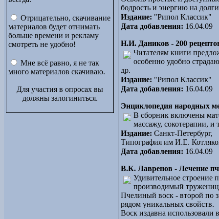
бодрость и энергию на долги
Издание:
"Рипол Классик"
Отрицательно, скачивание
Дата добавления:
16.04.09
материалов будет отнимать
больше времени и рекламу
Н.И. Даников - 200 рецепт
смотреть не удобно!
Читателям книги предлож
особенно удобно страда
Мне всё равно, я не так
др.
много материалов скачиваю.
Издание:
"Рипол Классик"
Дата добавления:
16.04.09
Для участия в опросах вы
должны залогиниться.
Энциклопедия народных ме
В сборник включены мат
массажу, сокотерапии, и
Издание:
Санкт-Петербург,
Типография им И.Е. Котляко
Дата добавления:
16.04.09
В.К. Лавренов - Лечение 
Удивительное строение п
производимый труженице
Пчелиный воск - второй по 
рядом уникальных свойств.
Воск издавна использовали 