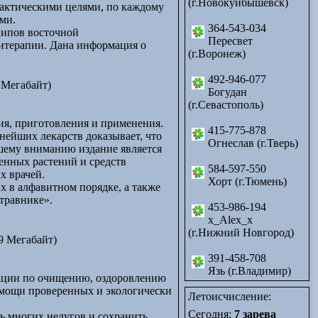
(г.Новокуйбышевск)
лактическими целями, по каждому
ми.
364-543-034
ципов восточной
Пересвет
питерапии. Дана информация о
(г.Воронеж)
492-946-077
 Мегабайт)
Богудан
(г.Севастополь)
ия, приготовления и применения.
415-775-878
рнейших лекарств доказывает, что
Огнеслав (г.Тверь)
шему вниманию издание является
енных растений и средств
584-597-550
х врачей.
Хорт (г.Тюмень)
 в алфавитном порядке, а также
травнике».
453-986-194
x_Alex_x
(г.Нижний Новгород)
9 Мегабайт)
391-458-708
Язь (г.Владимир)
дации по очищению, оздоровлению
омощи проверенных и экологически
Летоисчисление:
Сегодня:
7 зарева
ь многих недугов и сохранить