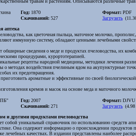
екарственным травам и растениям. Описываются различные трав
ухина
Год:
1870
Формат:
PDF
Скачиваний:
527
Загрузить
(11.3
я аптека
еловодства, как цветочная пыльца, маточное молочко, прополи
епляют иммунную систему, обладают ценными лечебными свойст
т обширные сведения о меде и продуктах пчеловодства, их ком
ческими процедурами, курортотерапией.
никальные рецепты народной медицины, методики лечения разл
лы о методах воздействия пчелиным ядом на акупунктурные точк
особах их предотвращения.
 приготовить ароматные и эффективные по своей биологической 
зготовления кремов и масок на основе меда и маточного молоч
СПБ"
Год:
2007
Формат:
DJVU
Скачиваний:
271
Загрузить
(4.98
дом и другими продуктами пчеловодства
ет собой уникальный справочник по использованию средств апи
актике. Она содержит информацию о происхождении продуктов п
кже лечебных качествах. В издании представлены наиболее расп