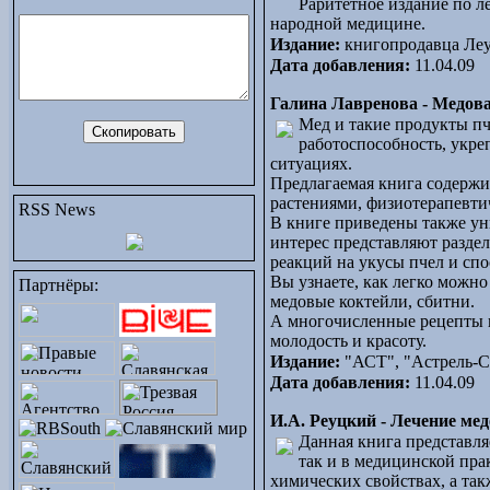
Раритетное издание по л
народной медицине.
Издание:
книгопродавца Ле
Дата добавления:
11.04.09
Галина Лавренова - Медова
Мед и такие продукты пч
работоспособность, укр
ситуациях.
Предлагаемая книга содержи
растениями, физиотерапевти
RSS News
В книге приведены также у
интерес представляют разде
реакций на укусы пчел и сп
Вы узнаете, как легко можно
Партнёры:
медовые коктейли, сбитни.
А многочисленные рецепты и
молодость и красоту.
Издание:
"АСТ", "Астрель-
Дата добавления:
11.04.09
И.А. Реуцкий - Лечение ме
Данная книга представля
так и в медицинской пр
химических свойствах, а та