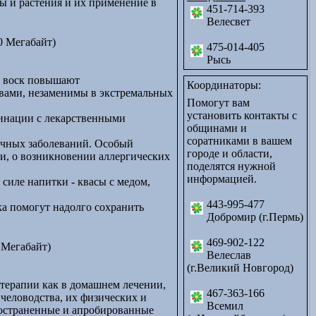
ы и растения и их применение в
451-714-393
Велесвет
0 Мегабайт)
475-014-405
Рысь
с, воск повышают
Координаторы:
вами, незаменимы в экстремальных
Помогут вам
установить контакты с
бинации с лекарственными
общинами и
соратниками в вашем
ичных заболеваний. Особый
городе и области,
и, о возникновении аллергических
поделятся нужной
информацией.
силе напитки - квасы с медом,
443-995-477
ка помогут надолго сохранить
Добромир (г.Пермь)
469-902-122
 Мегабайт)
Велеслав
(г.Великий Новгород)
терапии как в домашнем лечении,
467-363-166
человодства, их физических и
Всемил
ространенные и апробированные