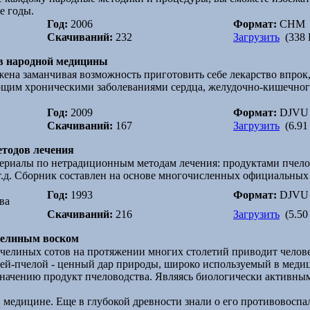
е годы.
Год:
2006
Формат:
CHM
Скачиваний:
232
Загрузить
(338 
ов народной медицины
ена заманчивая возможность приготовить себе лекарство впрок,
ющим хроническими заболеваниями сердца, желудочно-кишечного
Год:
2009
Формат:
DJVU
Скачиваний:
167
Загрузить
(6.91
тодов лечения
ериалы по нетрадиционным методам лечения: продуктами пчело
 т.д. Сборник составлен на основе многочисленных официальных
Год:
1993
Формат:
DJVU
ва
Скачиваний:
216
Загрузить
(5.50
пчелиным воском
челиных сотов на протяжении многих столетий приводит челове
й-пчелой - ценный дар природы, широко используемый в медиц
значению продукт пчеловодства. Являясь биологически активны
в медицине. Еще в глубокой древности знали о его противовосп