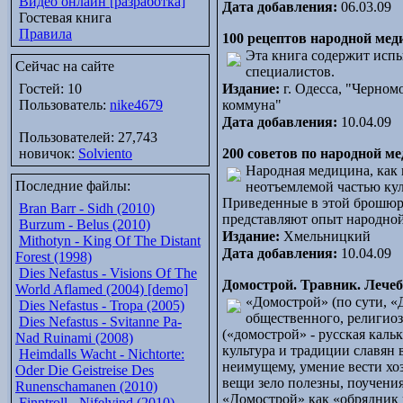
Видео онлайн [разработка]
Дата добавления:
06.03.09
Гостевая книга
Правила
100 рецептов народной ме
Эта книга содержит испы
Сейчас на сайте
специалистов.
Гостей: 10
Издание:
г. Одесса, "Черном
Пользователь:
nike4679
коммуна"
Дата добавления:
10.04.09
Пользователей: 27,743
новичок:
Solviento
200 советов по народной м
Народная медицина, как 
Последние файлы:
неотъемлемой частью кул
Приведенные в этой брошюре
Bran Barr - Sidh (2010)
представляют опыт народно
Burzum - Belus (2010)
Издание:
Хмельницкий
Mithotyn - King Of The Distant
Дата добавления:
10.04.09
Forest (1998)
Dies Nefastus - Visions Of The
Домострой. Травник. Лечебн
World Aflamed (2004) [demo]
«Домострой» (по сути, «
Dies Nefastus - Tropa (2005)
общественного, религиоз
Dies Nefastus - Svitanne Pa-
(«домострой» - русская каль
Nad Ruinami (2008)
культура и традиции славян 
Heimdalls Wacht - Nichtorte:
неимущему, умение вести хоз
Oder Die Geistreise Des
вещи зело полезны, поучения
Runenschamanen (2010)
«Домострой» как «обрядник в
Finntroll - Nifelvind (2010)