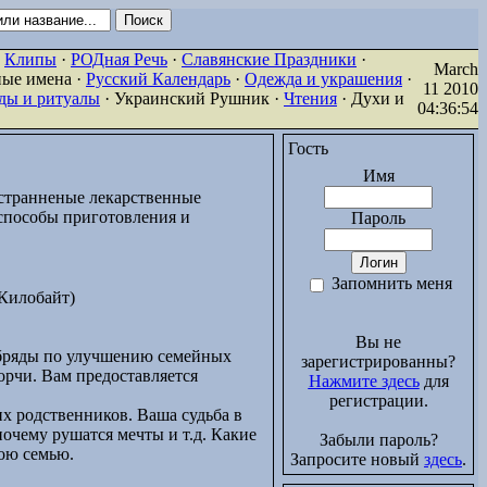
·
Клипы
·
РОДная Речь
·
Славянские Праздники
·
March
ные имена ·
Русский Календарь
·
Одежда и украшения
·
11 2010
ды и ритуалы
· Украинский Рушник ·
Чтения
· Духи и
04:36:54
Гость
Имя
странненые лекарственные
 способы приготовления и
Пароль
Запомнить меня
Килобайт)
Вы не
обряды по улучшению семейных
зарегистрированны?
порчи. Вам предоставляется
Нажмите здесь
для
регистрации.
их родственников. Ваша судьба в
почему рушатся мечты и т.д. Какие
Забыли пароль?
вою семью.
Запросите новый
здесь
.