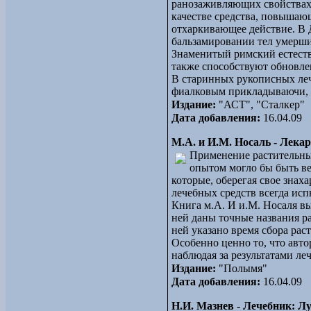
ранозаживляющих свойствах.
качестве средства, повышаю
отхаркивающее действие. В 
бальзамировании тел умерш
Знаменитый римский естество
также способствуют обновле
В старинных рукописных лече
фиалковым прикладываючи, ч
Издание:
"АСТ", "Сталкер"
Дата добавления:
16.04.09
М.А. и И.М. Носаль - Лека
Применение растительны
опытом могло бы быть ве
которые, оберегая свое знах
лечебных средств всегда исп
Книга м.А. И и.М. Носаля в
ней даны точные названия р
ней указано время сбора рас
Особенно ценно то, что авт
наблюдая за результатами ле
Издание:
"Полымя"
Дата добавления:
16.04.09
Н.И. Мазнев - Лечебник: 