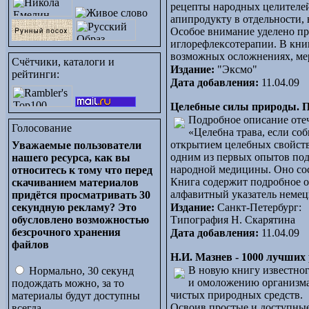
рецепты народных целителей
апипродукту в отдельности, 
Особое внимание уделено пр
иглорефлексотерапии. В кни
возможных осложнениях, мер
Счётчики, каталоги и
Издание:
"Эксмо"
рейтинги:
Дата добавления:
11.04.09
Целебные силы природы. 
Подробное описание отеч
Голосование
«Целебна трава, если соб
открытием целебных свойств
Уважаемые пользователи
одним из первых опытов под
нашего ресурса, как вы
народной медицины. Оно сос
относитесь к тому что перед
Книга содержит подробное о
скачиванием материалов
алфавитный указатель немец
придётся просматривать 30
секундную рекламу? Это
Издание:
Санкт-Петербург:
обусловлено возможностью
Типография Н. Скарятина
безсрочного хранения
Дата добавления:
11.04.09
файлов
Н.И. Мазнев - 1000 лучших
В новую книгу известно
Нормально, 30 секунд
и омоложению организма
подождать можно, за то
чистых природных средств.
материалы будут доступны
Освоив простые и доступные
всегда.