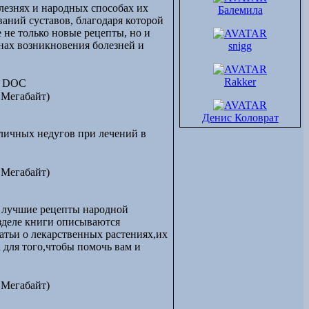
лезнях и народных способах их
г.Набережные
Балемила
аний суставов, благодаря которой
Челны
 не только новые рецепты, но и
г.Нижнекамск
нах возникновения болезней и
snigg
г.Тольятти
г.Сарапул
г.Саров
Rakker
 DOC
г.Мурманск
г.Североморск
 Мегабайт)
(Мурманская обл.)
Денис Коловрат
г.Петрозаводск
г.Новокузнецк
личных недугов при лечений в
г.Петропавловск-
Камачатский
г.Екатеринбург
 Мегабайт)
г.Каменск-
Уральский
г.Нижний
ы лучшие рецепты народной
Новгород
азделе книги описываются
г.Дзержинск
атьи о лекарственных растениях,их
г.Тюмень
 для того,чтобы помочь вам и
г.Мегион
г.Нефтеюганск
г.Омск
 Мегабайт)
г.Томск
г.Сургут