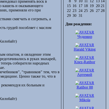
8
9
10
11
12
13
14
мендовал применять воск в
обл.)
о кашель и оказывающего
15
16
17
18
19
20
21
г.Нижний Тагил
иях, применяли его при
22
23
24
25
26
27
28
г.Великий
29
30
31
Новгород
твами смягчать и согревать, а
г.Ярославль
Дни рождения:
г.Рыбинск
сть грудей пособляет с маслом
(Ярославская обл.)
г.Ростов Великий
Чудимир
(Ярославская обл.)
Килобайт)
г.Александров
г.Иваново
Harald Viking
г.Саратов
ым опытом, и овладение этим
г.Энгельс
едотачивались в руках знахарей,
г.Воронеж
Knez-Ratibor
и теперь собиратели народных
г.Уфа
ые.
Салават
чебников", "травников" тем, что в
(Уфимская обл.)
Артемий
медицине. Ценно также то, что в
г.Белебей
(Уфимская обл.)
, рекомендуя их больным и
г.Якутск
Ratibor 88
г.Казань
г.Самара
Килобайт)
г.Калининград
Mikola
г.Киров (Вятка)
г.Красноярск