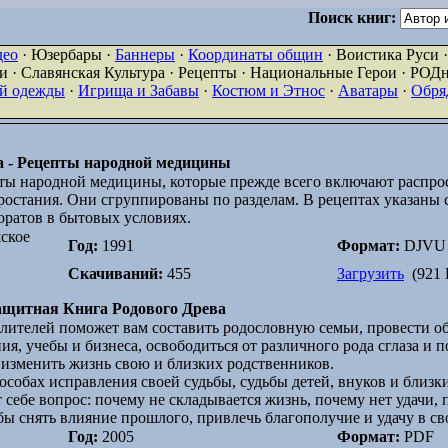
Поиск книг:
део
· Юзербары ·
Баннеры
·
Координаты общин
· Воистика Руси 
 · Славянская Культура · Рецепты · Национальные Герои · РОД
ой одежды
·
Игрища и Забавы
·
Костюм и Этнос
·
Аватары
·
Обря
ва - Рецепты народной медицины
ты народной медицины, которые прежде всего включают распро
ростания. Они сгруппированы по разделам. В рецептах указаны
ратов в бытовых условиях.
ское
Год:
1991
Формат:
DJVU
Скачиваний:
455
Загрузить
(921 
Защитная Книга Родового Древа
лителей поможет вам составить родословную семьи, провести 
я, учебы и бизнеса, освободиться от различного рода сглаза и 
изменить жизнь свою и близких родственников.
пособах исправления своей судьбы, судьбы детей, внуков и близк
себе вопрос: почему не складывается жизнь, почему нет удачи, 
бы снять влияние прошлого, привлечь благополучие и удачу в с
Год:
2005
Формат:
PDF