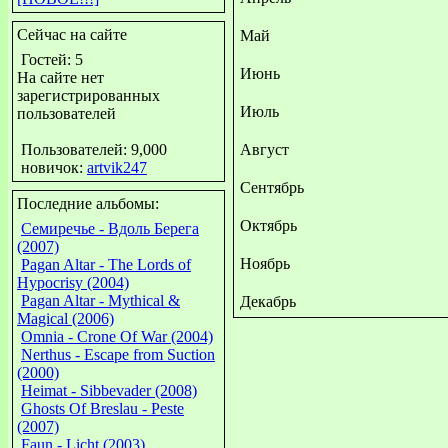
Сейчас на сайте
Май
Гостей: 5
Июнь
На сайте нет
зарегистрированных
Июль
пользователей
Пользователей: 9,000
Август
новичок:
artvik247
Сентябрь
Последние альбомы:
Октябрь
Семиречье - Вдоль Берега
(2007)
Ноябрь
Pagan Altar - The Lords of
Hypocrisy (2004)
Pagan Altar - Mythical &
Декабрь
Magical (2006)
Omnia - Crone Of War (2004)
Nerthus - Escape from Suction
(2000)
Heimat - Sibbevader (2008)
Ghosts Of Breslau - Peste
(2007)
Faun - Licht (2003)