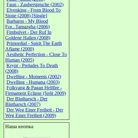
Faun - Zauberspruche (2002)
Elvenking - From Blood To
Stone (2008) [Single]
Barbaros - My Blood
For...Tamazgha (2006)
Fimbulvet - Der Ruf In
Goldene Hallen (2008)
Primordial - Spirit The Earth
Aflame (2000)
Aesthetic Perfection - Close To
Human (2005)
Krypt - Preludes To Death
(2008)
Dwelling - Moments (2002)
Dwelling - Humana (2003)
Folkvang & Pagan Hellfire -
Firmament Eclipse (Split 2009)
Der Blutharsch - Der
Blutharsch (2007)
Der Weg Einer Freiheit - Der
Weg Einer Freiheit (2009)
Наша кнопка