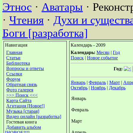
Этнос
·
Аватары
· Реконст
·
Чтения
·
Духи и существа
Боги [разработка]
Навигация
Календарь - 2009
Главная
Календарь:
Месяц
|
Год
Статьи
Поиск
|
Новое событие
Библиотека
Вопросы и ответы
Год:
Ссылки
Форум
Январь
|
Февраль
|
Март
|
Апр
Обратная связь
Октябрь
|
Ноябрь
|
Декабрь
Фото галерея
>>> Поиск <<<
Январь
Карта Сайта
Агитация [Новое!]
Февраль
Музыка [старая]
Видео онлайн [разработка]
Март
Гостевая книга
Добавить альбом
Апрель
[НОВОЕ!!!]