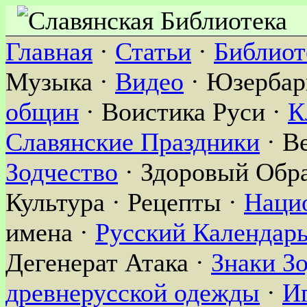
Главная
·
Статьи
·
Библиот
Музыка ·
Видео
· Юзербар
общин
· Воистика Руси ·
К
Славянские Праздники
· В
Зодчество
· Здоровый Обра
Культура · Рецепты ·
Наци
имена ·
Русский Календар
Дегенерат Атака ·
Знаки З
древнерусской одежды
·
И