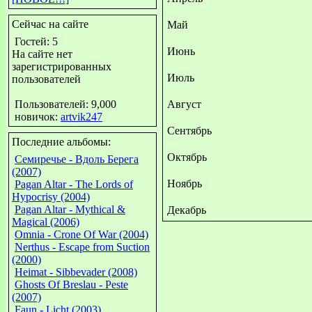
Сейчас на сайте
Май
Гостей: 5
Июнь
На сайте нет
зарегистрированных
Июль
пользователей
Пользователей: 9,000
Август
новичок:
artvik247
Сентябрь
Последние альбомы:
Октябрь
Семиречье - Вдоль Берега
(2007)
Ноябрь
Pagan Altar - The Lords of
Hypocrisy (2004)
Pagan Altar - Mythical &
Декабрь
Magical (2006)
Omnia - Crone Of War (2004)
Nerthus - Escape from Suction
(2000)
Heimat - Sibbevader (2008)
Ghosts Of Breslau - Peste
(2007)
Faun - Licht (2003)