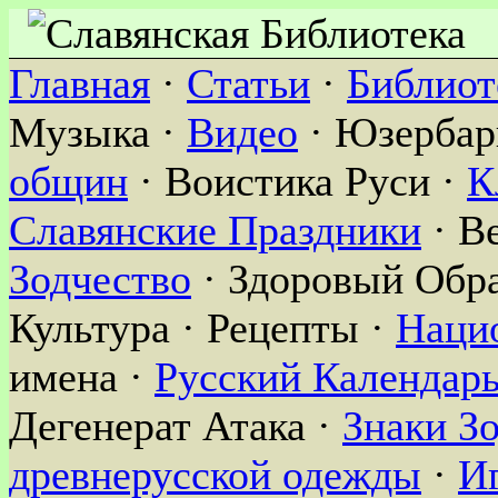
Главная
·
Статьи
·
Библиот
Музыка ·
Видео
· Юзербар
общин
· Воистика Руси ·
К
Славянские Праздники
· В
Зодчество
· Здоровый Обра
Культура · Рецепты ·
Наци
имена ·
Русский Календар
Дегенерат Атака ·
Знаки З
древнерусской одежды
·
И