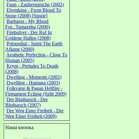
Faun - Zauberspruche (2002)
Elvenking - From Blood To
Stone (2008) [Single]
Barbaros - My Blood
For...Tamazgha (2006)
Fimbulvet - Der Ruf In
Goldene Hallen (2008)
Primordial - Spirit The Earth
Aflame (2000)
Aesthetic Perfection - Close To
Human (2005)
Krypt - Preludes To Death
(2008)
Dwelling - Moments (2002)
Dwelling - Humana (2003)
Folkvang & Pagan Hellfire -
Firmament Eclipse (Split 2009)
Der Blutharsch - Der
Blutharsch (2007)
Der Weg Einer Freiheit - Der
Weg Einer Freiheit (2009)
Наша кнопка