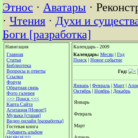
Этнос
·
Аватары
· Реконст
·
Чтения
·
Духи и существа
Боги [разработка]
Навигация
Календарь - 2009
Главная
Календарь:
Месяц
|
Год
Статьи
Поиск
|
Новое событие
Библиотека
Вопросы и ответы
Год:
Ссылки
Форум
Январь
|
Февраль
|
Март
|
Апр
Обратная связь
Октябрь
|
Ноябрь
|
Декабрь
Фото галерея
>>> Поиск <<<
Январь
Карта Сайта
Агитация [Новое!]
Февраль
Музыка [старая]
Видео онлайн [разработка]
Март
Гостевая книга
Добавить альбом
Апрель
[НОВОЕ!!!]