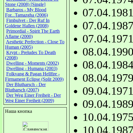
Stone (2008) [Single]
07.04.198
Barbaros - My Blood
For...Tamazgha (2006)
Fimbulvet - Der Ruf In
07.04.198
Goldene Hallen (2008)
Primordial - Spirit The Earth
07.04.197
Aflame (2000)
Aesthetic Perfection - Close To
Human (2005)
08.04.199
Krypt - Preludes To Death
(2008)
08.04.198
Dwelling - Moments (2002)
Dwelling - Humana (2003)
Folkvang & Pagan Hellfire -
08.04.197
Firmament Eclipse (Split 2009)
Der Blutharsch - Der
09.04.197
Blutharsch (2007)
Der Weg Einer Freiheit - Der
09.04.198
Weg Einer Freiheit (2009)
Наша кнопка
10.04.197
10.04.198