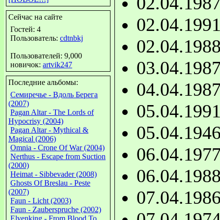
02.04.198
Сейчас на сайте
02.04.199
Гостей: 4
Пользователь:
cdtnbkj
02.04.198
Пользователей: 9,000
03.04.198
новичок:
artvik247
Последние альбомы:
04.04.198
Семиречье - Вдоль Берега
(2007)
05.04.199
Pagan Altar - The Lords of
Hypocrisy (2004)
05.04.194
Pagan Altar - Mythical &
Magical (2006)
Omnia - Crone Of War (2004)
06.04.197
Nerthus - Escape from Suction
(2000)
06.04.198
Heimat - Sibbevader (2008)
Ghosts Of Breslau - Peste
07.04.198
(2007)
Faun - Licht (2003)
Faun - Zauberspruche (2002)
07.04.197
Elvenking - From Blood To