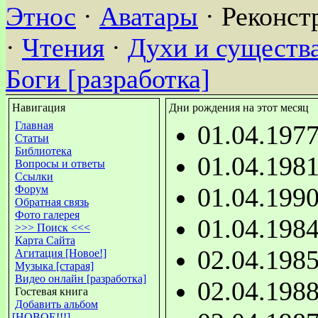
Этнос
·
Аватары
· Реконст
·
Чтения
·
Духи и существа
Боги [разработка]
Навигация
Дни рождения на этот месяц
Главная
01.04.197
Статьи
Библиотека
01.04.198
Вопросы и ответы
Ссылки
01.04.199
Форум
Обратная связь
Фото галерея
01.04.198
>>> Поиск <<<
Карта Сайта
02.04.198
Агитация [Новое!]
Музыка [старая]
Видео онлайн [разработка]
02.04.198
Гостевая книга
Добавить альбом
[НОВОЕ!!!]