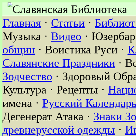
Главная
·
Статьи
·
Библиот
Музыка ·
Видео
· Юзербар
общин
· Воистика Руси ·
К
Славянские Праздники
· В
Зодчество
· Здоровый Обра
Культура · Рецепты ·
Наци
имена ·
Русский Календар
Дегенерат Атака ·
Знаки З
древнерусской одежды
·
И