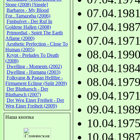
Stone (2008) [Single]
07.04.198
Barbaros - My Blood
For...Tamazgha (2006)
Fimbulvet - Der Ruf In
07.04.198
Goldene Hallen (2008)
Primordial - Spirit The Earth
07.04.197
Aflame (2000)
Aesthetic Perfection - Close To
Human (2005)
08.04.199
Krypt - Preludes To Death
(2008)
08.04.198
Dwelling - Moments (2002)
Dwelling - Humana (2003)
Folkvang & Pagan Hellfire -
08.04.197
Firmament Eclipse (Split 2009)
Der Blutharsch - Der
09.04.197
Blutharsch (2007)
Der Weg Einer Freiheit - Der
09.04.198
Weg Einer Freiheit (2009)
Наша кнопка
10.04.197
10.04.198