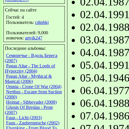
02.04.198
Сейчас на сайте
02.04.199
Гостей: 4
Пользователь:
cdtnbkj
02.04.198
Пользователей: 9,000
03.04.198
новичок:
artvik247
Последние альбомы:
04.04.198
Семиречье - Вдоль Берега
(2007)
05.04.199
Pagan Altar - The Lords of
Hypocrisy (2004)
05.04.194
Pagan Altar - Mythical &
Magical (2006)
Omnia - Crone Of War (2004)
06.04.197
Nerthus - Escape from Suction
(2000)
06.04.198
Heimat - Sibbevader (2008)
Ghosts Of Breslau - Peste
07.04.198
(2007)
Faun - Licht (2003)
Faun - Zauberspruche (2002)
07.04.197
Elvenking - From Blood To