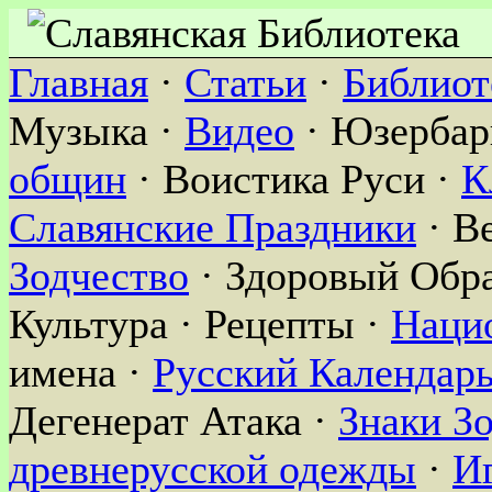
Главная
·
Статьи
·
Библиот
Музыка ·
Видео
· Юзербар
общин
· Воистика Руси ·
К
Славянские Праздники
· В
Зодчество
· Здоровый Обра
Культура · Рецепты ·
Наци
имена ·
Русский Календар
Дегенерат Атака ·
Знаки З
древнерусской одежды
·
И