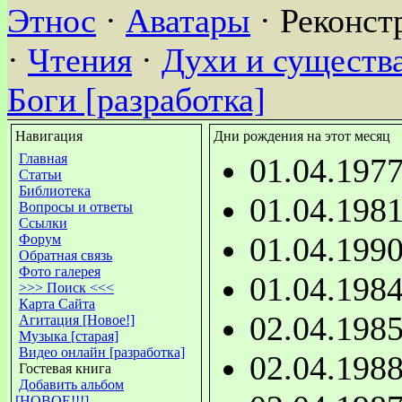
Этнос
·
Аватары
· Реконст
·
Чтения
·
Духи и существа
Боги [разработка]
Навигация
Дни рождения на этот месяц
Главная
01.04.197
Статьи
Библиотека
01.04.198
Вопросы и ответы
Ссылки
01.04.199
Форум
Обратная связь
Фото галерея
01.04.198
>>> Поиск <<<
Карта Сайта
02.04.198
Агитация [Новое!]
Музыка [старая]
Видео онлайн [разработка]
02.04.198
Гостевая книга
Добавить альбом
[НОВОЕ!!!]