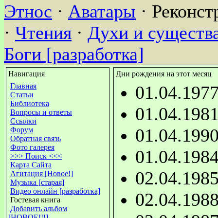
Этнос
·
Аватары
· Реконст
·
Чтения
·
Духи и существа
Боги [разработка]
Навигация
Дни рождения на этот месяц
Главная
01.04.197
Статьи
Библиотека
01.04.198
Вопросы и ответы
Ссылки
01.04.199
Форум
Обратная связь
Фото галерея
01.04.198
>>> Поиск <<<
Карта Сайта
02.04.198
Агитация [Новое!]
Музыка [старая]
Видео онлайн [разработка]
02.04.198
Гостевая книга
Добавить альбом
[НОВОЕ!!!]