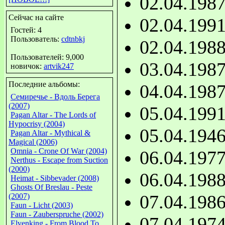
02.04.198
Сейчас на сайте
02.04.199
Гостей: 4
Пользователь:
cdtnbkj
02.04.198
Пользователей: 9,000
03.04.198
новичок:
artvik247
Последние альбомы:
04.04.198
Семиречье - Вдоль Берега
(2007)
05.04.199
Pagan Altar - The Lords of
Hypocrisy (2004)
05.04.194
Pagan Altar - Mythical &
Magical (2006)
Omnia - Crone Of War (2004)
06.04.197
Nerthus - Escape from Suction
(2000)
06.04.198
Heimat - Sibbevader (2008)
Ghosts Of Breslau - Peste
07.04.198
(2007)
Faun - Licht (2003)
Faun - Zauberspruche (2002)
07.04.197
Elvenking - From Blood To