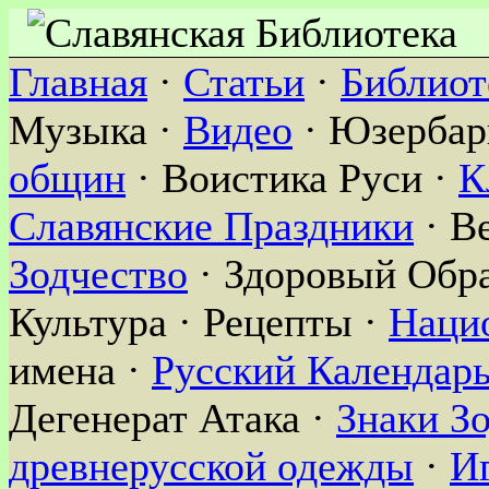
Главная
·
Статьи
·
Библиот
Музыка ·
Видео
· Юзербар
общин
· Воистика Руси ·
К
Славянские Праздники
· В
Зодчество
· Здоровый Обра
Культура · Рецепты ·
Наци
имена ·
Русский Календар
Дегенерат Атака ·
Знаки З
древнерусской одежды
·
И