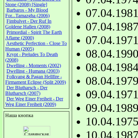
Stone (2008) [Single]
07.04.198
Barbaros - My Blood
For...Tamazgha (2006)
Fimbulvet - Der Ruf In
07.04.198
Goldene Hallen (2008)
Primordial - Spirit The Earth
07.04.197
Aflame (2000)
Aesthetic Perfection - Close To
Human (2005)
08.04.199
Krypt - Preludes To Death
(2008)
08.04.198
Dwelling - Moments (2002)
Dwelling - Humana (2003)
Folkvang & Pagan Hellfire -
08.04.197
Firmament Eclipse (Split 2009)
Der Blutharsch - Der
09.04.197
Blutharsch (2007)
Der Weg Einer Freiheit - Der
09.04.198
Weg Einer Freiheit (2009)
Наша кнопка
10.04.197
10.04.198