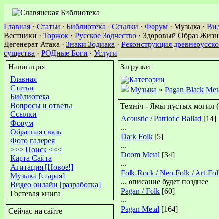
Главная
·
Статьи
·
Библиотека
·
Ссылки
·
Форум
· Музыка ·
Ви
Вестники ·
Торжок
·
Русское Зодчество
· Здоровый Образ Жизни
Дегенерат Атака ·
Знаки Зодиака
·
Реконструкция древнерусск
существа
·
РОДные Боги
·
Услуги
Навигация
Загрузки
Главная
Категории
Статьи
Музыка
»
Pagan Black Met
Библиотека
Вопросы и ответы
Темнiч - Ямы пустых могил (
Ссылки
Acoustic / Patriotic Ballad
[14]
Форум
...
Обратная связь
Dark Folk
[5]
Фото галерея
...
>>> Поиск <<<
Doom Metal
[34]
Карта Сайта
...
Агитация [Новое!]
Folk-Rock / Neo-Folk / Art-Fol
Музыка [старая]
... описание будет позднее
Видео онлайн [разработка]
Pagan / Folk
[60]
Гостевая книга
...
Pagan Metal
[164]
Сейчас на сайте
...