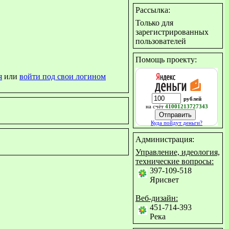
Рассылка:
Только для
зарегистрированных
пользователей
Помощь проекту:
я
или
войти под свои логином
рублей
на счёт
41001213727343
Куда пойдут деньги?
Администрация:
Управление, идеология,
технические вопросы:
397-109-518
Ярисвет
Веб-дизайн:
451-714-393
Река