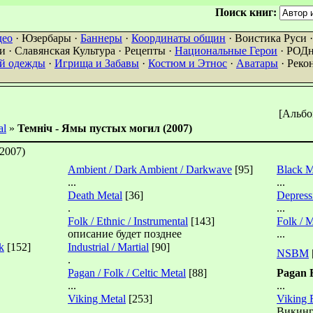
Поиск книг:
део
· Юзербары ·
Баннеры
·
Координаты общин
· Воистика Руси 
 · Славянская Культура · Рецепты ·
Национальные Герои
· РОДн
ой одежды
·
Игрища и Забавы
·
Костюм и Этнос
·
Аватары
· Реко
[Альбо
al
»
Темнiч - Ямы пустых могил (2007)
2007)
Ambient / Dark Ambient / Darkwave
[95]
Black M
...
...
Death Metal
[36]
Depress
.
...
Folk / Ethnic / Instrumental
[143]
Folk / 
описание будет позднее
...
k
[152]
Industrial / Martial
[90]
NSBM
.
Pagan / Folk / Celtic Metal
[88]
Pagan 
...
...
Viking Metal
[253]
Viking 
...
Викинг