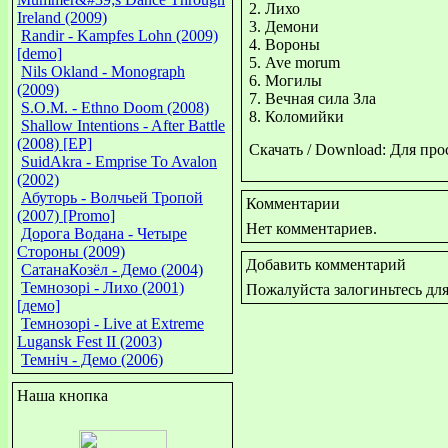
2. Лихо
Ireland (2009)
3. Демони
Randir - Kampfes Lohn (2009)
4. Вороны
[demo]
5. Ave morum
Nils Okland - Monograph
6. Могилы
(2009)
7. Вечная сила Зла
S.O.M. - Ethno Doom (2008)
8. Коломийки
Shallow Intentions - After Battle
(2008) [EP]
Скачать / Download: Для пр
SuidAkra - Emprise To Avalon
(2002)
Абуторь - Волчьей Тропой
Комментарии
(2007) [Promo]
Нет комментариев.
Дорога Водана - Четыре
Стороны (2009)
Добавить комментарий
СатанаКозёл - Демо (2004)
Темнозорi - Лихо (2001)
Пожалуйста залогиньтесь дл
[демо]
Темнозорi - Live at Extreme
Lugansk Fest II (2003)
Темнiч - Демо (2006)
Наша кнопка