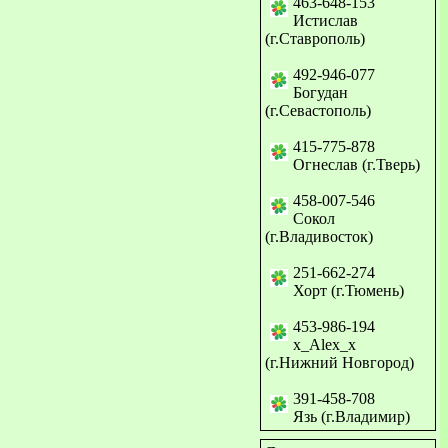
463-648-153
Истислав
(г.Ставрополь)
492-946-077
Богудан
(г.Севастополь)
415-775-878
Огнеслав (г.Тверь)
458-007-546
Сокол
(г.Владивосток)
251-662-274
Хорт (г.Тюмень)
453-986-194
x_Alex_x
(г.Нижний Новгород)
391-458-708
Язь (г.Владимир)