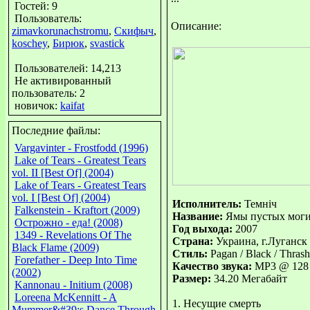
Гостей: 9
Пользователь:
Описание:
zimavkorunachstromu
,
Скифыч
,
koschey
,
Бирюк
,
svastick
Пользователей: 14,213
Не активированный
пользователь: 2
новичок:
kaifat
Последние файлы:
Vargavinter - Frostfodd (1996)
Lake of Tears - Greatest Tears
vol. II [Best Of] (2004)
Lake of Tears - Greatest Tears
vol. I [Best Of] (2004)
Исполнитель:
Темнiч
Falkenstein - Kraftort (2009)
Название:
Ямы пустых мог
Острожно - еда! (2008)
Год выхода:
2007
1349 - Revelations Of The
Страна:
Украина, г.Луганск
Black Flame (2009)
Стиль:
Pagan / Black / Thrash
Forefather - Deep Into Time
Качество звука:
MP3 @ 128 
(2002)
Размер:
34.20 Мегабайт
Kannonau - Initium (2008)
Loreena McKennitt - A
1. Несущие смерть
Mummer&#39;s Dance Through