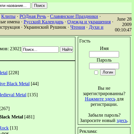
·
Клипы
·
РОДная Речь
·
Славянские Праздники
·
June 28
ые имена ·
Русский Календарь
·
Одежда и украшения
·
2009
нструкция · Украинский Рушник ·
Чтения
·
Духи и
00:10:47
Гость
Имя
мов: 2302]
Пароль
etal
[228]
ive Black Metal
[44]
Вы не
зарегистрированны?
Medieval Metal
[135]
Нажмите здесь
для
регистрации.
[267]
Забыли пароль?
Black Metal
[481]
Запросите новый
здесь
.
Rock
[13]
Реклама:
-рок