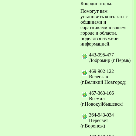
Координаторы:
Помогут вам
установить контакты с
общинами и
соратниками в вашем
городе и области,
поделятся нужной
информацией.
443-995-477
Добромир (г.Пермь)
469-902-122
Велеслав
(г.Великий Новгород)
467-363-166
Всемил
(г.Новокуйбышевск)
364-543-034
Пересвет
(г.Воронеж)