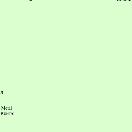
ил
 Metal
Кбит/с