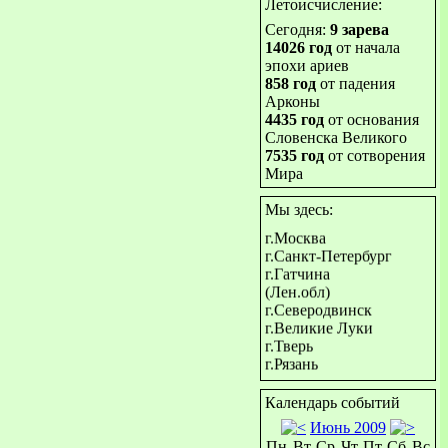
Летоисчисление:
Сегодня:
9 зарева
14026 год
от начала
эпохи ариев
858 год
от падения
Арконы
4435 год
от основания
Словенска Великого
7535 год
от сотворения
Мира
- Россия -
Мы здесь:
г.Москва
г.Санкт-Петербург
г.Гатчина
(Лен.обл)
г.Северодвинск
г.Великие Луки
г.Тверь
г.Рязань
г.Калуга
г.Тула
Календарь событий
г.Брянск
Июнь 2009
г.Орёл
Пн.
Вт.
Ср.
Чт.
Пт.
Сб.
Вс
г.Белгород