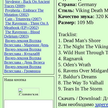
Strydegor - Back On Ancient
Страна:
Germany
Traces (2009)
Стиль:
Viking Death M
Psypheria - Embrace The
Mutation (2002)
Качество звука:
320 К
Cain - Triumvira (2007)
Размер:
109 Mb
The Ravenous - Three On A
Meathook (EP) (2002)
The Ravenous - Blood
Tracklist:
Delirium (2003)
1. Dead Man's Shore
Видео-лекция Волхва
Велеслава - Маренин День
2. The Night The Viking
Видео-лекция Волхва
3. Wild Hunt Through T
Велеслава - Купала08
4. Ragnarok
Видео-лекция Волхва
Велеслава - День Велеса
5. Oden's Wrath
Видео-лекция Волхва
6. Ravens Over Midgar
Велеслава - Громница
7. Baldur's Dreams
Наша кнопка
8. The Way To Valhall
9. Tears In The Storm
Скачать / Download: Д
Вам необходимо
зарег