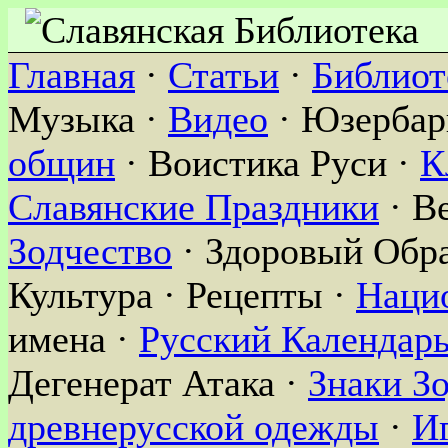
Главная
·
Статьи
·
Библиот
Музыка ·
Видео
· Юзербар
общин
· Воистика Руси ·
К
Славянские Праздники
· В
Зодчество
· Здоровый Обра
Культура · Рецепты ·
Наци
имена ·
Русский Календар
Дегенерат Атака ·
Знаки З
древнерусской одежды
·
И