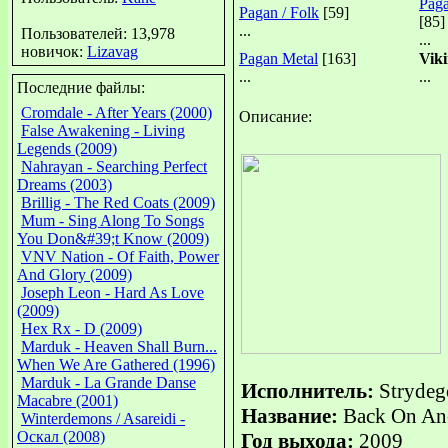
Paga
Pagan / Folk
[59]
[85]
...
Пользователей: 13,978
...
новичок:
Lizavag
Pagan Metal
[163]
Vik
...
...
Последние файлы:
Cromdale - After Years (2000)
Описание:
False Awakening - Living
Legends (2009)
Nahrayan - Searching Perfect
Dreams (2003)
Brillig - The Red Coats (2009)
Mum - Sing Along To Songs
You Don&#39;t Know (2009)
VNV Nation - Of Faith, Power
And Glory (2009)
Joseph Leon - Hard As Love
(2009)
Hex Rx - D (2009)
Marduk - Heaven Shall Burn...
When We Are Gathered (1996)
Marduk - La Grande Danse
Исполнитель:
Strydeg
Macabre (2001)
Название:
Back On Anc
Winterdemons / Asareidi -
Оскал (2008)
Год выхода:
2009