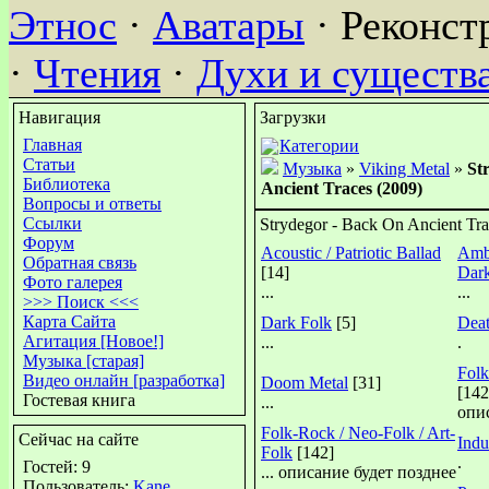
Этнос
·
Аватары
· Реконст
·
Чтения
·
Духи и существ
Навигация
Загрузки
Главная
Категории
Статьи
Музыка
»
Viking Metal
»
St
Библиотека
Ancient Traces (2009)
Вопросы и ответы
Ссылки
Strydegor - Back On Ancient Tra
Форум
Acoustic / Patriotic Ballad
Ambi
Обратная связь
[14]
Dar
Фото галерея
...
...
>>> Поиск <<<
Карта Сайта
Dark Folk
[5]
Deat
Агитация [Новое!]
...
.
Музыка [старая]
Folk
Видео онлайн [разработка]
Doom Metal
[31]
[142
Гостевая книга
...
опи
Folk-Rock / Neo-Folk / Art-
Сейчас на сайте
Indus
Folk
[142]
.
Гостей: 9
... описание будет позднее
Пользователь:
Kane