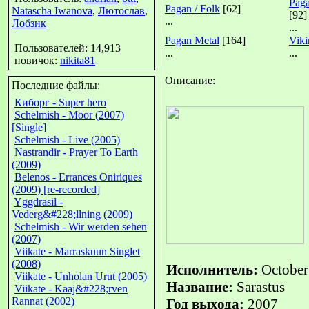
Paga
Pagan / Folk
[62]
Natascha Iwanova
,
Лютослав
,
[92]
...
Лобзик
...
Pagan Metal
[164]
Viki
Пользователей: 14,913
...
...
новичок:
nikita81
Описание:
Последние файлы:
Киборг - Super hero
Schelmish - Moor (2007)
[Single]
Schelmish - Live (2005)
Nastrandir - Prayer To Earth
(2009)
Belenos - Errances Oniriques
(2009) [re-recorded]
Yggdrasil -
Vederg&#228;llning (2009)
Schelmish - Wir werden sehen
(2007)
Viikate - Marraskuun Singlet
(2008)
Исполнитель:
October 
Viikate - Unholan Urut (2005)
Название:
Sarastus
Viikate - Kaaj&#228;rven
Rannat (2002)
Год выхода:
2007