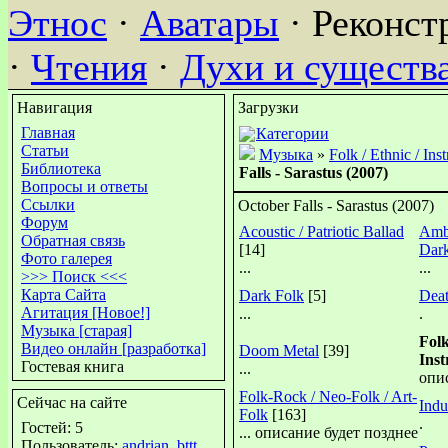
Этнос
·
Аватары
· Реконст
·
Чтения
·
Духи и существ
Навигация
Загрузки
Главная
Категории
Статьи
Музыка
»
Folk / Ethnic / Ins
Библиотека
Falls - Sarastus (2007)
Вопросы и ответы
Ссылки
October Falls - Sarastus (2007)
Форум
Acoustic / Patriotic Ballad
Ambi
Обратная связь
[14]
Dar
Фото галерея
...
...
>>> Поиск <<<
Карта Сайта
Dark Folk
[5]
Deat
Агитация [Новое!]
...
.
Музыка [старая]
Folk
Видео онлайн [разработка]
Doom Metal
[39]
Ins
Гостевая книга
...
опи
Folk-Rock / Neo-Folk / Art-
Сейчас на сайте
Indus
Folk
[163]
.
Гостей: 5
... описание будет позднее
Пользователь:
andrian
,
bttt
,