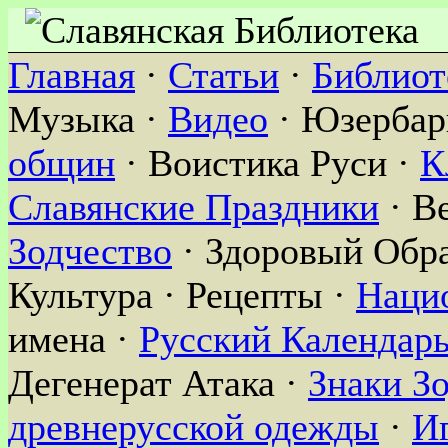
Главная
·
Статьи
·
Библиот
Музыка ·
Видео
· Юзербар
общин
· Воистика Руси ·
К
Славянские Праздники
· В
Зодчество
· Здоровый Обра
Культура · Рецепты ·
Наци
имена ·
Русский Календар
Дегенерат Атака ·
Знаки З
древнерусской одежды
·
И