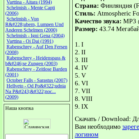
Varttina - Aitara (1994)
Страна:
Финляндия (F
Schelmish - Mente Capti
Стиль:
Atmospheric Fo
(2006)
Schelmish - Von
Качество звука:
MP3 @
R&#228;ubern, Lumpen Und
Размер:
43.74 Мегаба
Anderen Schelmen (2000)
Schelmish - Igni Gena (2004)
Varttina - Oi Dai (1991)
1. I
Rabenschrey - Auf Den Fersen
2. II
(2008)
Rabenschrey - Heidenspass &
3. III
b&#246;se Zungen (2003)
4. IV
Rabenschrey - Zeitlose Barden
5. V
(2001)
October Falls - Sarastus (2007)
6. VI
Hellveto - Od Po&#322;udnia
7. VII
Na P&#243;&#322;noc...
(2009)
8. VIII
9. IX
Наша кнопка
Скачать / Download: Д
Вам необходимо
зарег
логином