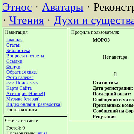
Этнос
·
Аватары
· Реконст
·
Чтения
·
Духи и существ
Навигация
Профиль пользователя:
Главная
MOPO3
Статьи
Библиотека
Вопросы и ответы
Нет аватара
Ссылки
Форум
Обратная связь
[]
Фото галерея
Статистика
>>> Поиск <<<
Карта Сайта
Дата регистрации:
Агитация [Новое!]
Последний визит:
Музыка [старая]
Сообщений в чате:
Видео онлайн [разработка]
Присланных комме
Гостевая книга
Сообщений на фор
Репутация
Сейчас на сайте
Гостей: 9
Пользователь:
unus1