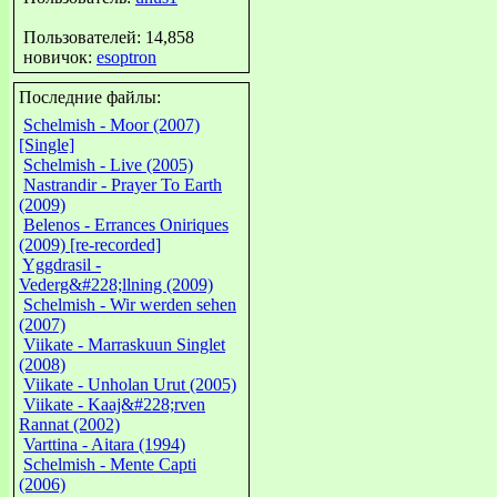
Пользователей: 14,858
новичок:
esoptron
Последние файлы:
Schelmish - Moor (2007)
[Single]
Schelmish - Live (2005)
Nastrandir - Prayer To Earth
(2009)
Belenos - Errances Oniriques
(2009) [re-recorded]
Yggdrasil -
Vederg&#228;llning (2009)
Schelmish - Wir werden sehen
(2007)
Viikate - Marraskuun Singlet
(2008)
Viikate - Unholan Urut (2005)
Viikate - Kaaj&#228;rven
Rannat (2002)
Varttina - Aitara (1994)
Schelmish - Mente Capti
(2006)