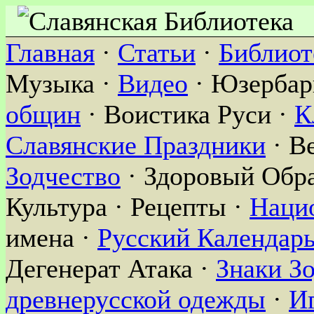
Главная
·
Статьи
·
Библиот
Музыка ·
Видео
· Юзербар
общин
· Воистика Руси ·
К
Славянские Праздники
· В
Зодчество
· Здоровый Обра
Культура · Рецепты ·
Наци
имена ·
Русский Календар
Дегенерат Атака ·
Знаки З
древнерусской одежды
·
И