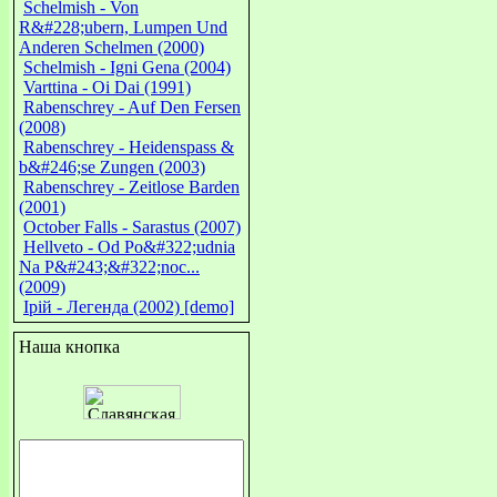
Schelmish - Von
R&#228;ubern, Lumpen Und
Anderen Schelmen (2000)
Schelmish - Igni Gena (2004)
Varttina - Oi Dai (1991)
Rabenschrey - Auf Den Fersen
(2008)
Rabenschrey - Heidenspass &
b&#246;se Zungen (2003)
Rabenschrey - Zeitlose Barden
(2001)
October Falls - Sarastus (2007)
Hellveto - Od Po&#322;udnia
Na P&#243;&#322;noc...
(2009)
Ірій - Легенда (2002) [demo]
Наша кнопка