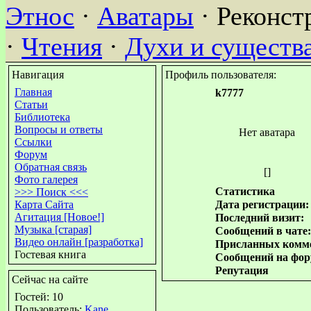
Этнос
·
Аватары
· Реконст
·
Чтения
·
Духи и существ
Навигация
Профиль пользователя:
Главная
k7777
Статьи
Библиотека
Вопросы и ответы
Нет аватара
Ссылки
Форум
Обратная связь
[]
Фото галерея
Статистика
>>> Поиск <<<
Карта Сайта
Дата регистрации:
Агитация [Новое!]
Последний визит:
Музыка [старая]
Сообщений в чате:
Видео онлайн [разработка]
Присланных комме
Гостевая книга
Сообщений на фор
Репутация
Сейчас на сайте
Гостей: 10
Пользователь:
Kane