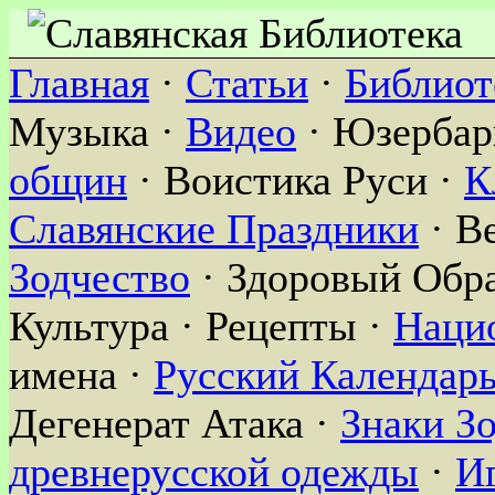
Главная
·
Статьи
·
Библиот
Музыка ·
Видео
· Юзербар
общин
· Воистика Руси ·
К
Славянские Праздники
· В
Зодчество
· Здоровый Обра
Культура · Рецепты ·
Наци
имена ·
Русский Календар
Дегенерат Атака ·
Знаки З
древнерусской одежды
·
И