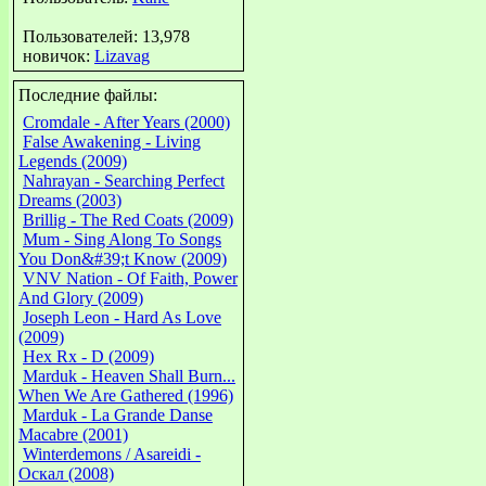
Пользователей: 13,978
новичок:
Lizavag
Последние файлы:
Cromdale - After Years (2000)
False Awakening - Living
Legends (2009)
Nahrayan - Searching Perfect
Dreams (2003)
Brillig - The Red Coats (2009)
Mum - Sing Along To Songs
You Don&#39;t Know (2009)
VNV Nation - Of Faith, Power
And Glory (2009)
Joseph Leon - Hard As Love
(2009)
Hex Rx - D (2009)
Marduk - Heaven Shall Burn...
When We Are Gathered (1996)
Marduk - La Grande Danse
Macabre (2001)
Winterdemons / Asareidi -
Оскал (2008)