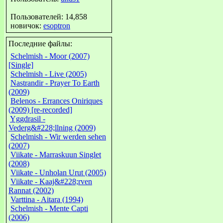
Пользователей: 14,858
новичок:
esoptron
Последние файлы:
Schelmish - Moor (2007)
[Single]
Schelmish - Live (2005)
Nastrandir - Prayer To Earth
(2009)
Belenos - Errances Oniriques
(2009) [re-recorded]
Yggdrasil -
Vederg&#228;llning (2009)
Schelmish - Wir werden sehen
(2007)
Viikate - Marraskuun Singlet
(2008)
Viikate - Unholan Urut (2005)
Viikate - Kaaj&#228;rven
Rannat (2002)
Varttina - Aitara (1994)
Schelmish - Mente Capti
(2006)