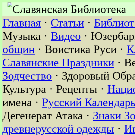
Главная
·
Статьи
·
Библиот
Музыка ·
Видео
· Юзербар
общин
· Воистика Руси ·
К
Славянские Праздники
· В
Зодчество
· Здоровый Обра
Культура · Рецепты ·
Наци
имена ·
Русский Календар
Дегенерат Атака ·
Знаки З
древнерусской одежды
·
И