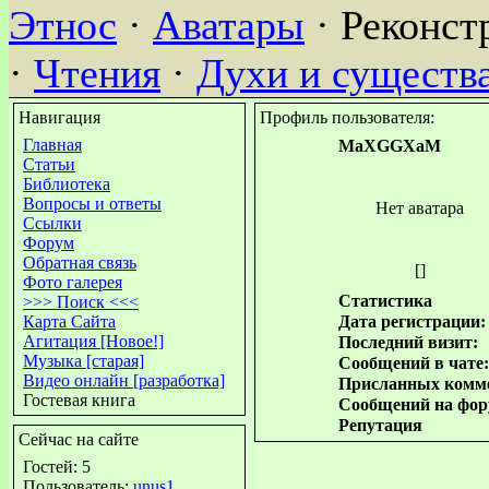
Этнос
·
Аватары
· Реконст
·
Чтения
·
Духи и существ
Навигация
Профиль пользователя:
Главная
MaXGGXaM
Статьи
Библиотека
Вопросы и ответы
Нет аватара
Ссылки
Форум
Обратная связь
[]
Фото галерея
Статистика
>>> Поиск <<<
Карта Сайта
Дата регистрации:
Агитация [Новое!]
Последний визит:
Музыка [старая]
Сообщений в чате:
Видео онлайн [разработка]
Присланных комме
Гостевая книга
Сообщений на фор
Репутация
Сейчас на сайте
Гостей: 5
Пользователь:
unus1