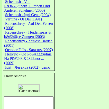
Schelmish - Von
R&#228;ubern, Lumpen Und
Anderen Schelmen (2000)
Schelmish - Igni Gena (2004)
Varttina - Oi Dai (1991)
Rabenschrey - Auf Den Fersen
(2008)
Rabenschrey - Heidenspass &
b&#246;se Zungen (2003)
Rabenschrey - Zeitlose Barden
(2001)
October Falls - Sarastus (2007)
Hellveto - Od Po&#322;udnia
Na P&#243;&#322;noc...
(2009)
Ірій - Легенда (2002) [demo]
Наша кнопка