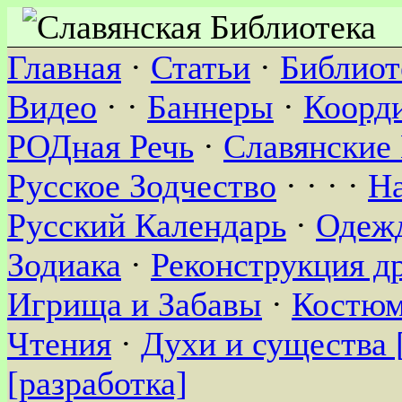
Главная
·
Статьи
·
Библиот
Видео
· ·
Баннеры
·
Коорд
РОДная Речь
·
Славянские
Русское Зодчество
· · · ·
Н
Русский Календарь
·
Одежд
Зодиака
·
Реконструкция д
Игрища и Забавы
·
Костюм
Чтения
·
Духи и существа 
[разработка]