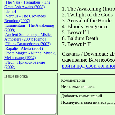
The Vala - Tremulous - The
Great Ash Awaits (2008)
1. The Awakening (Intro
[demo]
2. Twilight of the Gods
Nerthus - The Crowneds
3. Arrival of the Horde
Reunion (2007)
Iuramentum - The Awakening
4. Bloody Vengeance
(2008)
5. Beowulf I
Ancient Supremacy - Mistica
6. Baldurs Death
Atmosfera (2004) [demo]
7. Beowulf II
Flёur - Волшебство (2003)
Rapalje - Alesia (2001)
Poeta Magica - Minne, Mystik,
Скачать / Download: Д
Meistersang (1994)
скачивание Вам необх
Flёur - Прикосновение
войти под свои логино
(2002)
Наша кнопка
Комментарии
Нет комментариев.
Добавить комментарий
Пожалуйста залогиньтесь для