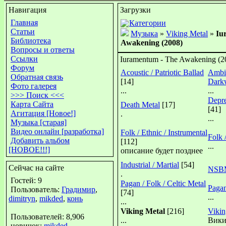
Навигация
Загрузки
Главная
Категории
Статьи
Музыка
»
Viking Metal
»
Iu
Библиотека
Awakening (2008)
Вопросы и ответы
Ссылки
Iuramentum - The Awakening (2
Форум
Acoustic / Patriotic Ballad
Ambie
Обратная связь
[14]
Dark
Фото галерея
...
...
>>> Поиск <<<
Depre
Карта Сайта
Death Metal
[17]
[41]
Агитация [Новое!]
.
...
Музыка [старая]
Видео онлайн [разработка]
Folk / Ethnic / Instrumental
Folk 
Добавить альбом
[112]
...
[НОВОЕ!!!]
описание будет позднее
Industrial / Martial
[54]
Сейчас на сайте
NSB
.
Гостей: 9
Pagan / Folk / Celtic Metal
Pagan
Пользователь:
Градимир
,
[74]
...
dimitryn
,
mikded
,
конь
...
Viking Metal
[216]
Viki
Пользователей: 8,906
...
Вики
новичок:
mikded