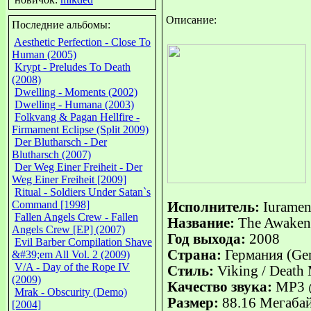
Описание:
Последние альбомы:
Aesthetic Perfection - Close To
Human (2005)
Krypt - Preludes To Death
(2008)
Dwelling - Moments (2002)
Dwelling - Humana (2003)
Folkvang & Pagan Hellfire -
Firmament Eclipse (Split 2009)
Der Blutharsch - Der
Blutharsch (2007)
Der Weg Einer Freiheit - Der
Weg Einer Freiheit [2009]
Ritual - Soldiers Under Satan`s
Command [1998]
Исполнитель:
Iurame
Fallen Angels Crew - Fallen
Название:
The Awaken
Angels Crew [EP] (2007)
Год выхода:
2008
Evil Barber Compilation Shave
Страна:
Германия (Ge
&#39;em All Vol. 2 (2009)
V/A - Day of the Rope IV
Стиль:
Viking / Death 
(2009)
Качество звука:
MP3 @
Mrak - Obscurity (Demo)
Размер:
88.16 Мегаба
[2004]