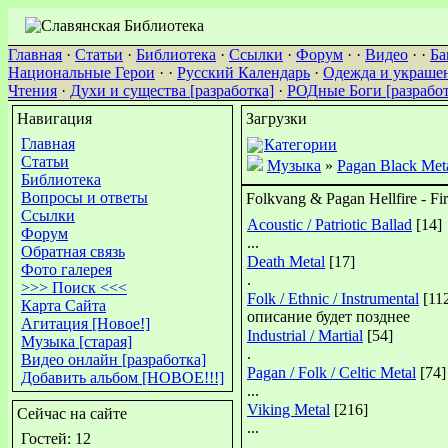
Главная
·
Статьи
·
Библиотека
·
Ссылки
·
Форум
· ·
Видео
· ·
Ба
Национальные Герои
· ·
Русский Календарь
·
Одежда и украше
Чтения
·
Духи и существа [разработка]
·
РОДные Боги [разработ
Навигация
Загрузки
Главная
Категории
Статьи
Музыка
»
Pagan Black Met
Библиотека
Вопросы и ответы
Folkvang & Pagan Hellfire - Fi
Ссылки
Acoustic / Patriotic Ballad
[14]
Форум
...
Обратная связь
Death Metal
[17]
Фото галерея
.
>>> Поиск <<<
Folk / Ethnic / Instrumental
[11
Карта Сайта
описание будет позднее
Агитация [Новое!]
Industrial / Martial
[54]
Музыка [старая]
.
Видео онлайн [разработка]
Pagan / Folk / Celtic Metal
[74]
Добавить альбом [НОВОЕ!!!]
...
Viking Metal
[216]
Сейчас на сайте
...
Гостей: 12