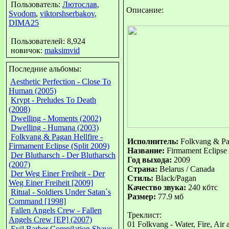
Пользователь:
Лютослав
,
Описание:
Svodom
,
viktorshserbakov
,
DIMA25
Пользователей: 8,924
новичок:
maksimvid
Последние альбомы:
Aesthetic Perfection - Close To
Human (2005)
Krypt - Preludes To Death
(2008)
Dwelling - Moments (2002)
Dwelling - Humana (2003)
Folkvang & Pagan Hellfire -
Исполнитель:
Folkvang & Pag
Firmament Eclipse (Split 2009)
Название:
Firmament Eclipse (
Der Blutharsch - Der Blutharsch
Год выхода:
2009
(2007)
Страна:
Belarus / Canada
Der Weg Einer Freiheit - Der
Стиль:
Black/Pagan
Weg Einer Freiheit [2009]
Качество звука:
240 кбтс
Ritual - Soldiers Under Satan`s
Размер:
77.9 мб
Command [1998]
Fallen Angels Crew - Fallen
Треклист:
Angels Crew [EP] (2007)
01 Folkvang - Water, Fire, Air 
Evil Barber Compilation Shave