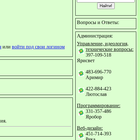
Вопросы и Ответы:
Администрация:
Управление, идеология,
я
или
войти под свои логином
технические вопросы:
397-109-518
Ярисвет
483-696-770
Аримир
422-884-423
Лютослав
Программирование:
331-357-486
Яробор
ия.
Веб-дизайн:
451-714-393
Река