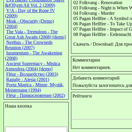
02 Folkvang - Renovation
&#39;em All Vol. 2 (2009)
03 Folkvang - Night is When 
V/A - Day of the Rope IV
04 Folkvang - Murder
(2009)
05 Pagan Hellfire - A Symbol o
Mrak - Obscurity (Demo)
06 Pagan Hellfire - To Take U
[2004]
07 Pagan Hellfire - Impact of 
The Vala - Tremulous - The
08 Pagan Hellfire - Erdennacht
Great Ash Awaits (2008) [demo]
Nerthus - The Crowneds
Скачать / Download: Для пр
Reunion (2007)
Iuramentum - The Awakening
(2008)
Комментарии
Ancient Supremacy - Mistica
Нет комментариев.
Atmosfera (2004) [demo]
Flёur - Волшебство (2003)
Добавить комментарий
Rapalje - Alesia (2001)
Poeta Magica - Minne, Mystik,
Пожалуйста залогиньтесь дл
Meistersang (1994)
Flёur - Прикосновение (2002)
Рейтинги
Наша кнопка