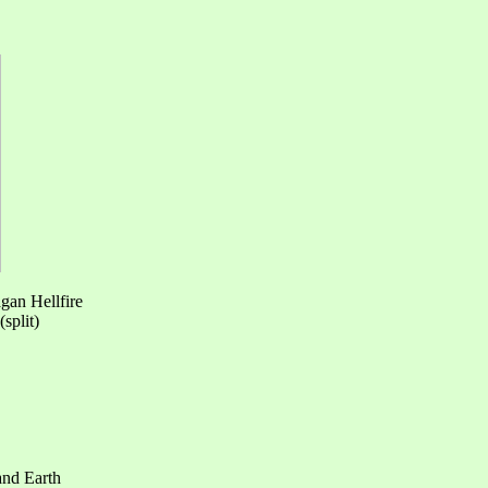
an Hellfire
split)
and Earth