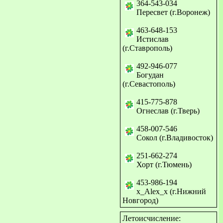
364-543-034
Пересвет (г.Воронеж)
463-648-153
Истислав
(г.Ставрополь)
492-946-077
Богудан
(г.Севастополь)
415-775-878
Огнеслав (г.Тверь)
458-007-546
Сокол (г.Владивосток)
251-662-274
Хорт (г.Тюмень)
453-986-194
x_Alex_x (г.Нижний
Новгород)
Летоисчисление: