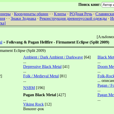
Поиск книг:
ннеры
·
Координаты общин
· ·
Клипы
·
РОДная Речь
·
Славянски
ния
· ·
Знаки Зодиака
·
Реконструкция древнерусской одежды
·
И
ка]
[Альбомов
al
»
Folkvang & Pagan Hellfire - Firmament Eclipse (Split 2009)
rmament Eclipse (Split 2009)
Ambient / Dark Ambient / Darkwave
[64]
Black Met
...
...
Depressive Black Metal
[41]
Doom Met
...
...
2]
Folk / Medieval Metal
[81]
Folk-Rock
...
... описа
Pagan / F
NSBM
[196]
...
Pagan Black Metal
[427]
Pagan Met
...
...
Viking Rock
[12]
Викинг-рок