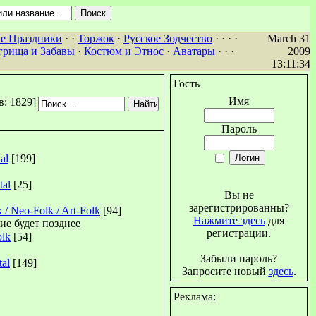
е Праздники
· ·
Торжок
·
Русское Зодчество
· · · ·
March 31
грища и Забавы
·
Костюм и Этнос
·
Аватары
· · ·
2009
13:11:34
Гость
Имя
: 1829]
Пароль
al
[199]
al
[25]
Вы не
зарегистрированны?
 / Neo-Folk / Art-Folk
[94]
Нажмите здесь
для
ние будет позднее
регистрации.
olk
[54]
Забыли пароль?
al
[149]
Запросите новый
здесь
.
Реклама: