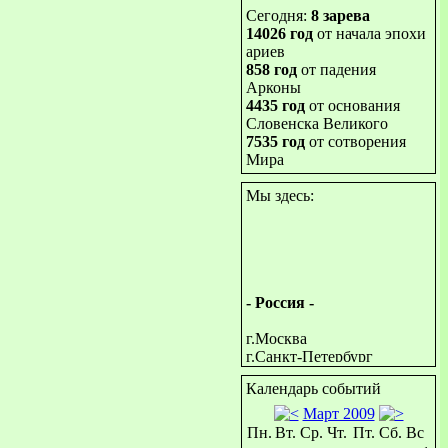
Сегодня:
8 зарева
14026 год
от начала эпохи
ариев
858 год
от падения
Арконы
4435 год
от основания
Словенска Великого
7535 год
от сотворения
Мира
Мы здесь:
- Россия -
г.Москва
г.Санкт-Петербург
г.Гатчина
(Лен.обл)
Календарь событий
г.Северодвинск
Март 2009
г.Великие Луки
Пн.
Вт.
Ср.
Чт.
Пт.
Сб.
Вс
г.Тверь