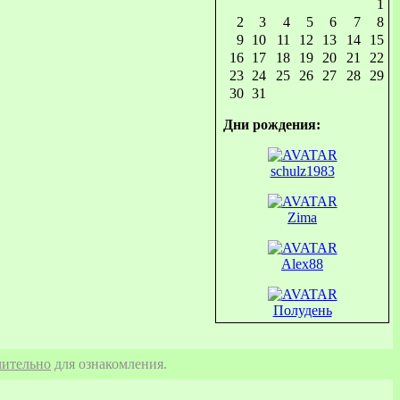
1
г.Рязань
2
3
4
5
6
7
8
г.Калуга
9
10
11
12
13
14
15
г.Тула
г.Брянск
16
17
18
19
20
21
22
г.Орёл
23
24
25
26
27
28
29
г.Белгород
30
31
г.Старый Оскол
(Белгородская
Дни рождения:
обл.)
г.Нижний Тагил
г.Великий
schulz1983
Новгород
г.Ярославль
г.Рыбинск
Zima
(Ярославская обл.)
г.Ростов Великий
Alex88
(Ярославская обл.)
г.Александров
г.Иваново
Полудень
г.Саратов
г.Энгельс
г.Воронеж
г.Уфа
ительно
для ознакомления.
Салават
(Уфимская обл.)