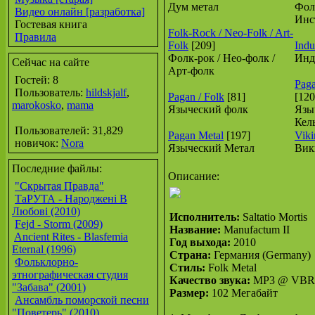
Дум метал
Фол
Видео онлайн [разработка]
Инс
Гостевая книга
Folk-Rock / Neo-Folk / Art-
Правила
Folk
[209]
Indus
Фолк-рок / Нео-фолк /
Инд
Сейчас на сайте
Арт-фолк
Гостей: 8
Paga
Пользователь:
hildskjalf
,
Pagan / Folk
[81]
[120
marokosko
,
mama
Языческий фолк
Язы
Кел
Пользователей: 31,829
Pagan Metal
[197]
Viki
новичок:
Nora
Языческий Метал
Вик
Последние файлы:
Описание:
"Скрытая Правда"
ТаРУТА - Народжені В
Любові (2010)
Исполнитель:
Saltatio Mortis
Fejd - Storm (2009)
Название:
Manufactum II
Ancient Rites - Blasfemia
Год выхода:
2010
Eternal (1996)
Страна:
Германия (Germany)
Фольклорно-
Стиль:
Folk Metal
этнографическая студия
Качество звука:
MP3 @ VBR 
"Забава" (2001)
Размер:
102 Мегабайт
Ансамбль поморской песни
"Поветерь" (2010)