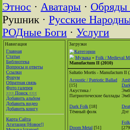
Этнос
·
Аватары
·
Обряды 
Рушник ·
Русские Народн
РОДные Боги
·
Услуги
Навигация
Загрузки
Главная
Категории
Статьи
Музыка
»
Folk / Medieval M
Библиотека
Manufactum II (2010)
Вопросы и ответы
Ссылки
Saltatio Mortis - Manufactum II 
Форум
Acoustic / Patriotic Ballad
Ambi
Обратная связь
[15]
Dar
Фото галерея
Акустика /
Эмб
>>> Поиск <<<
Патриотические баллады
Эмб
Добавить альбом
Добавить видео
Dark Folk
[18]
Deat
Добавить книгу
Тёмный фолк
Дэт
Карта Сайта
Folk
Агитация [Новое!]
Doom Metal
[51]
[279
Музыка [старая]