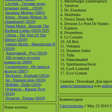
1. Merseburger Zauberspruch
Liveride - Грезами ночи,
2. Varulven
печалью дней... (2010)
3. Dr. Eisenhans
Былины Мезени (2005)
4. Skudrinka
Khors - Promo (Return To
5. Douce Dame Jolie
Abandoned) (2010)
6. Dessous Le Pont De Nantes
Pimeä Metsä - Beneath The
7. Equinox
Northern Lights (2010) [EP]
8. Prometheus
Ultreia - The Tree Of The
9. Le Corsaire
Silence (2010)
10. Ali Ben
Saltatio Mortis - Manufactum II
11. Veitstanz
(2010)
12. Drunken Sailor
Дзецiдзяцей - Рух (2010)
13. Tulla
100 лучших русских
14. Palaestinalied
романсов (2009)
15. Spielmannsschwur
Солнцеворот - Не знала я,
16. Loch Lomond
молода (2007)
17. Ecce Gratum
Skyforger - Kurbads (2010)
Jar - Niesiem plon (2010)
Скачать / Download: Для про
Helfahrt - Drifa (2010)
зарегестрироваться
или
войти
Огнеколо - Криця Духу
(2010)
Пелагея - Тропы (2010)
Комментарии
Светлолесень
//
May 23 2010 1
Наша кнопка: