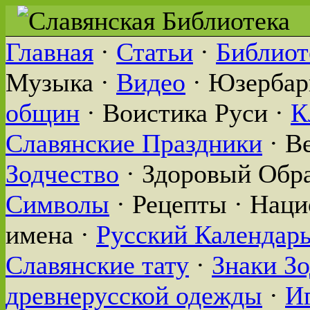
Главная
·
Статьи
·
Библиот
Музыка ·
Видео
· Юзербар
общин
· Воистика Руси ·
К
Славянские Праздники
· В
Зодчество
· Здоровый Обр
Символы
· Рецепты · Нац
имена ·
Русский Календар
Славянские тату
·
Знаки З
древнерусской одежды
·
И