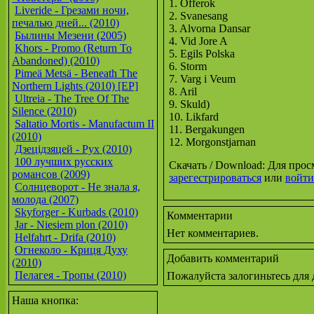
1. Offerok
Liveride - Грезами ночи,
2. Svanesang
печалью дней... (2010)
3. Alvorna Dansar
Былины Мезени (2005)
4. Vid Jore A
Khors - Promo (Return To
5. Egils Polska
Abandoned) (2010)
6. Storm
Pimeä Metsä - Beneath The
7. Varg i Veum
Northern Lights (2010) [EP]
8. Aril
Ultreia - The Tree Of The
9. Skuld)
Silence (2010)
10. Likfard
Saltatio Mortis - Manufactum II
11. Bergakungen
(2010)
12. Morgonstjarnan
Дзецiдзяцей - Рух (2010)
100 лучших русских
Скачать / Download: Для про
романсов (2009)
зарегестрироваться
или
войти
Солнцеворот - Не знала я,
молода (2007)
Skyforger - Kurbads (2010)
Комментарии
Jar - Niesiem plon (2010)
Нет комментариев.
Helfahrt - Drifa (2010)
Огнеколо - Криця Духу
Добавить комментарий
(2010)
Пелагея - Тропы (2010)
Пожалуйста залогиньтесь для
Наша кнопка: