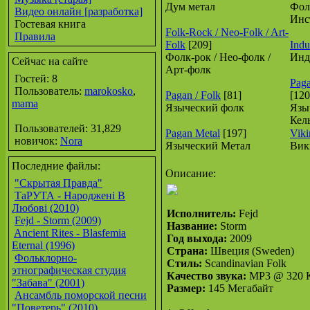
Дум метал
Фол
Видео онлайн [разработка]
Инс
Гостевая книга
Folk-Rock / Neo-Folk / Art-
Правила
Folk
[209]
Indus
Фолк-рок / Нео-фолк /
Инд
Сейчас на сайте
Арт-фолк
Гостей: 8
Paga
Пользователь:
marokosko
,
Pagan / Folk
[81]
[120
mama
Языческий фолк
Язы
Кел
Пользователей: 31,829
Pagan Metal
[197]
Viki
новичок:
Nora
Языческий Метал
Вик
Последние файлы:
Описание:
"Скрытая Правда"
ТаРУТА - Народжені В
Любові (2010)
Исполнитель:
Fejd
Fejd - Storm (2009)
Название:
Storm
Ancient Rites - Blasfemia
Год выхода:
2009
Eternal (1996)
Страна:
Швеция (Sweden)
Фольклорно-
Стиль:
Scandinavian Folk
этнографическая студия
Качество звука:
MP3 @ 320 К
"Забава" (2001)
Размер:
145 Мегабайт
Ансамбль поморской песни
"Поветерь" (2010)