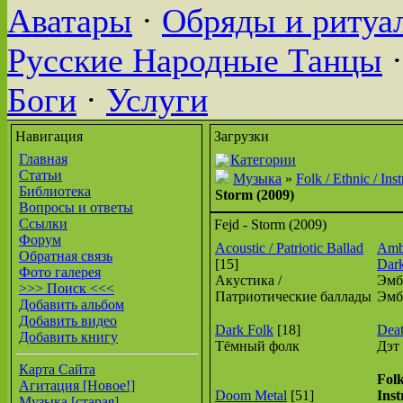
Аватары
·
Обряды и ритуа
Русские Народные Танцы
·
Боги
·
Услуги
Навигация
Загрузки
Главная
Категории
Статьи
Музыка
»
Folk / Ethnic / Ins
Библиотека
Storm (2009)
Вопросы и ответы
Ссылки
Fejd - Storm (2009)
Форум
Acoustic / Patriotic Ballad
Ambi
Обратная связь
[15]
Dar
Фото галерея
Акустика /
Эмб
>>> Поиск <<<
Патриотические баллады
Эмб
Добавить альбом
Добавить видео
Dark Folk
[18]
Deat
Добавить книгу
Тёмный фолк
Дэт
Карта Сайта
Folk
Агитация [Новое!]
Doom Metal
[51]
Ins
Музыка [старая]