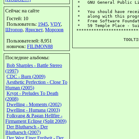
 *   GNU General Public Li
 *                        
Сейчас на сайте
 *   You should have recei
 *   along with this progr
Гостей: 10
 *   Free Software Foundat
Пользователь:
1945
,
VDY
,
 *   59 Temple Place - Sui
Штопор
,
Ярисвет
,
Морозов
 *************************
TOOLTI
Пользователей: 8,951
новичок:
FILIMON88
Последние альбомы:
Bob Sharples - Battle Stereo
(1997)
CDC - Burn (2009)
Aesthetic Perfection - Close To
Human (2005)
Krypt - Preludes To Death
(2008)
Dwelling - Moments (2002)
Dwelling - Humana (2003)
Folkvang & Pagan Hellfire -
Firmament Eclipse (Split 2009)
Der Blutharsch - Der
Blutharsch (2007)
Der Weg Einer Freiheit - Der