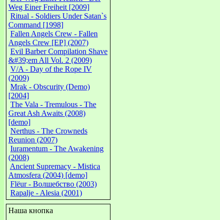
Weg Einer Freiheit [2009]
Ritual - Soldiers Under Satan`s
Command [1998]
Fallen Angels Crew - Fallen
Angels Crew [EP] (2007)
Evil Barber Compilation Shave
&#39;em All Vol. 2 (2009)
V/A - Day of the Rope IV
(2009)
Mrak - Obscurity (Demo)
[2004]
The Vala - Tremulous - The
Great Ash Awaits (2008)
[demo]
Nerthus - The Crowneds
Reunion (2007)
Iuramentum - The Awakening
(2008)
Ancient Supremacy - Mistica
Atmosfera (2004) [demo]
Flёur - Волшебство (2003)
Rapalje - Alesia (2001)
Наша кнопка