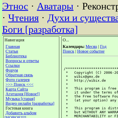
Этнос
·
Аватары
· Реконст
·
Чтения
·
Духи и существа
Боги [разработка]
Навигация
О...
Главная
Календарь:
Месяц
|
Год
Статьи
Поиск
|
Новое событие
Библиотека
Вопросы и ответы
Ссылки
/*************************
Форум
 *   Copyright (C) 2006-20
Обратная связь
 *   wibix@gmx.de         
Фото галерея
 *   http://wibix.de      
>>> Поиск <<<
 *                        
 *   This program is free 
Карта Сайта
 *   it under the terms of
Агитация [Новое!]
 *   the Free Software Fou
Музыка [старая]
 *   (at your option) any 
Видео онлайн [разработка]
 *                        
Гостевая книга
 *   This program is distr
 *   but WITHOUT ANY WARRA
Добавить альбом
 *   MERCHANTABILITY or FI
[НОВОЕ!!!]