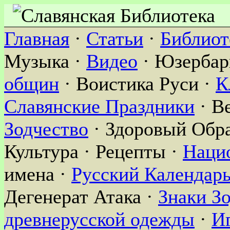
Главная
·
Статьи
·
Библиот
Музыка ·
Видео
· Юзербар
общин
· Воистика Руси ·
К
Славянские Праздники
· В
Зодчество
· Здоровый Обра
Культура · Рецепты ·
Наци
имена ·
Русский Календар
Дегенерат Атака ·
Знаки З
древнерусской одежды
·
И