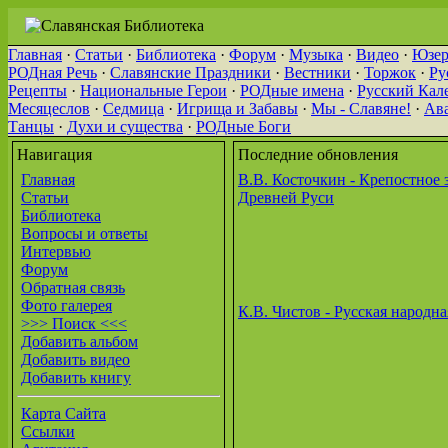
Главная
·
Статьи
·
Библиотека
·
Форум
·
Музыка
·
Видео
·
Юзер
РОДная Речь
·
Славянские Праздники
·
Вестники
·
Торжок
·
Ру
Рецепты
·
Национальные Герои
·
РОДные имена
·
Русский Кал
Месяцеслов
·
Седмица
·
Игрища и Забавы
·
Мы - Славяне!
·
Ав
Танцы
·
Духи и существа
·
РОДные Боги
Навигация
Последние обновления
Главная
В.В. Косточкин - Крепостное 
Статьи
Древней Руси
Библиотека
Вопросы и ответы
Интервью
Форум
Обратная связь
Фото галерея
К.В. Чистов - Русская народн
>>> Поиск <<<
Добавить альбом
Добавить видео
Добавить книгу
Карта Сайта
Ссылки