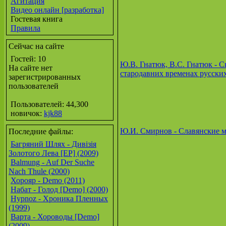
Агитация
Видео онлайн [разработка]
Гостевая книга
Правила
Сейчас на сайте
Гостей: 10
Ю.В. Гнатюк, В.С. Гнатюк - С
На сайте нет
стародавних временах русски
зарегистрированных
пользователей
Пользователей: 44,300
новичок:
kjk88
Ю.И. Смирнов - Славянские 
Последние файлы:
Багряний Шлях - Дивізія
Золотого Лева [EP] (2009)
Balmung - Auf Der Suche
Nach Thule (2000)
Хорояр - Demo (2011)
Набат - Голод [Demo] (2000)
Hypnoz - Хроника Пленных
(1999)
Варта - Хороводы [Demo]
(2009)