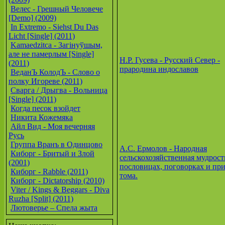
Велес - Грешный Человече
[Demo] (2009)
In Extremo - Siehst Du Das
Licht [Single] (2011)
Kamaedzitca - Загінуўшым,
але не памерлым [Single]
Н.Р. Гусева - Русский Север -
(2011)
прародина индославов
ВеданЪ КолодЪ - Слово о
полку Игореве (2011)
Сварга / Дрыгва - Вольница
[Single] (2011)
Когда песок взойдет
Никита Кожемяка
Айл Вид - Моя вечерняя
Русь
Группа Вранъ в Одинцово
А.С. Ермолов - Народная
Киборг - Бритый и Злой
сельскохозяйственная мудрост
(2001)
пословицах, поговорках и при
Киборг - Rabble (2011)
тома.
Киборг - Dictatorship (2010)
Viter / Kings & Beggars - Diva
Ruzha [Split] (2011)
Лютоверье – Спела жыта